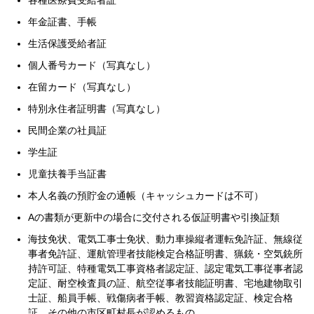
各種医療費受給者証
年金証書、手帳
生活保護受給者証
個人番号カード（写真なし）
在留カード（写真なし）
特別永住者証明書（写真なし）
民間企業の社員証
学生証
児童扶養手当証書
本人名義の預貯金の通帳（キャッシュカードは不可）
Aの書類が更新中の場合に交付される仮証明書や引換証類
海技免状、電気工事士免状、動力車操縦者運転免許証、無線従
事者免許証、運航管理者技能検定合格証明書、猟銃・空気銃所
持許可証、特種電気工事資格者認定証、認定電気工事従事者認
定証、耐空検査員の証、航空従事者技能証明書、宅地建物取引
士証、船員手帳、戦傷病者手帳、教習資格認定証、検定合格
証、その他の市区町村長が認めるもの