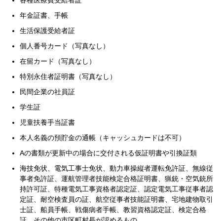
各種医療費受給者証
年金証書、手帳
生活保護受給者証
個人番号カード（写真なし）
在留カード（写真なし）
特別永住者証明書（写真なし）
民間企業の社員証
学生証
児童扶養手当証書
本人名義の預貯金の通帳（キャッシュカードは不可）
Aの書類が更新中の場合に交付される仮証明書や引換証類
海技免状、電気工事士免状、動力車操縦者運転免許証、無線従
事者免許証、運航管理者技能検定合格証明書、猟銃・空気銃所
持許可証、特種電気工事資格者認定証、認定電気工事従事者認
定証、耐空検査員の証、航空従事者技能証明書、宅地建物取引
士証、船員手帳、戦傷病者手帳、教習資格認定証、検定合格
証、その他の市区町村長が認めるもの