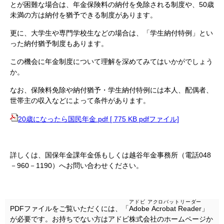
とが困難な場合は、年金保険料の納付を免除される制度や、50歳
未満の方は納付を猶予できる制度があります。
更に、大学生や専門学校生などの場合は、「学生納付特例」とい
った納付猶予制度もあります。
この機会に年金制度について理解を深めてみてはいかがでしょう
か。
なお、保険料免除や納付猶予・学生納付特例には本人、配偶者、
世帯主の収入などによって条件があります。
20歳になったら国民年金.pdf [ 775 KB pdfファイル]
詳しくは、国保年金課年金係もしくは越谷年金事務所（電話048
－960－1190）へお問い合わせください。
アドビ アクロバットリーダー
PDFファイルをご覧いただくには、「
Adobe Acrobat Reader
」
が必要です。お持ちでない方はアドビ株式会社のホームページか