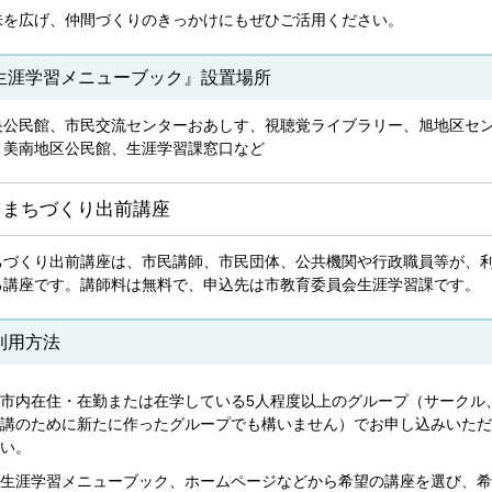
味を広げ、仲間づくりのきっかけにもぜひご活用ください。
生涯学習メニューブック』設置場所
央公民館、市民交流センターおあしす、視聴覚ライブラリー、旭地区セ
、美南地区公民館、生涯学習課窓口など
．まちづくり出前講座
ちづくり出前講座は、市民講師、市民団体、公共機関や行政職員等が、
る講座です。講師料は無料で、申込先は市教育委員会生涯学習課です。
利用方法
市内在住・在勤または在学している5人程度以上のグループ（サークル
講のために新たに作ったグループでも構いません）でお申し込みいただ
い。
生涯学習メニューブック、ホームページなどから希望の講座を選び、希