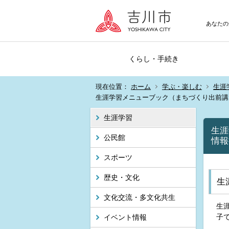
あなたの
くらし・手続き
現在位置：
ホーム
学ぶ・楽しむ
生涯
生涯学習メニューブック（まちづくり出前講
生涯学習
生涯
公民館
情報
スポーツ
歴史・文化
生
文化交流・多文化共生
生
子
イベント情報