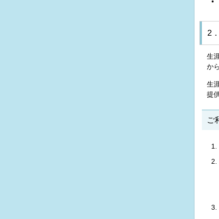
2
生
か
生
提
ご