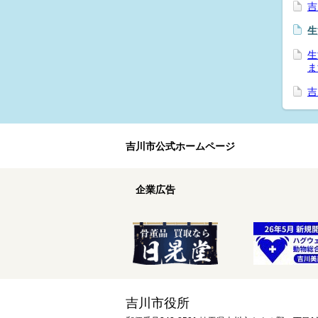
吉
生
生
ま
吉
吉川市公式ホームページ
企業広告
吉川市役所