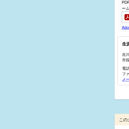
P
ー
Ad
生
吉川
市
電話
ファ
メ
この