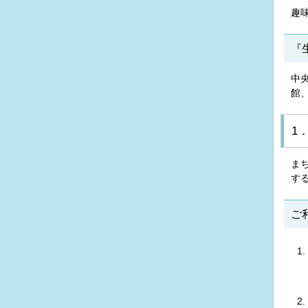
趣
『
中
館
1
ま
す
ご