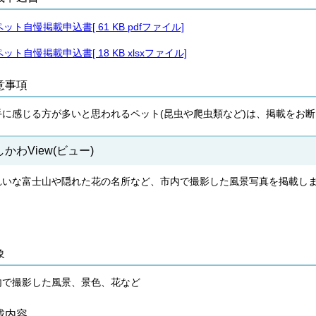
ペット自慢掲載申込書[ 61 KB pdfファイル]
ペット自慢掲載申込書[ 18 KB xlsxファイル]
意事項
手に感じる方が多いと思われるペット(昆虫や爬虫類など)は、掲載をお
かわView(ビュー)
れいな富士山や隠れた花の名所など、市内で撮影した風景写真を掲載し
象
内で撮影した風景、景色、花など
載内容