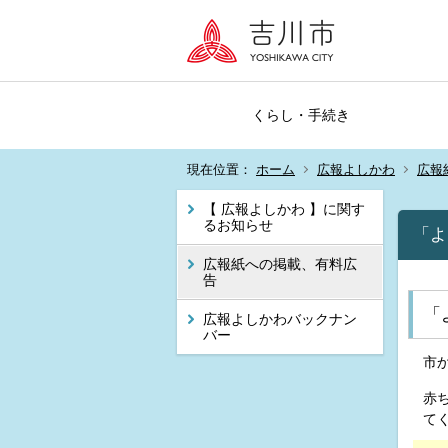
くらし・手続き
現在位置：
ホーム
広報よしかわ
広報
【 広報よしかわ 】に関す
るお知らせ
「よ
広報紙への掲載、有料広
告
「
広報よしかわバックナン
バー
市
赤
て