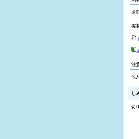
撮
掲
注
他
し
切