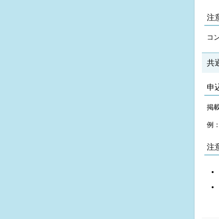
注
コ
共
申
掲
例
注