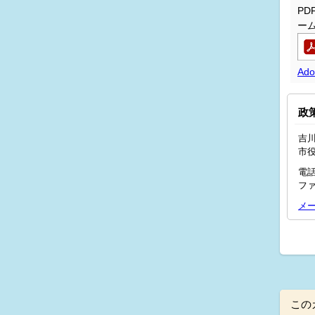
P
ー
Ad
政
吉川
市
電話
ファ
メ
この