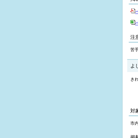
注
苦
よし
き
対
市
掲