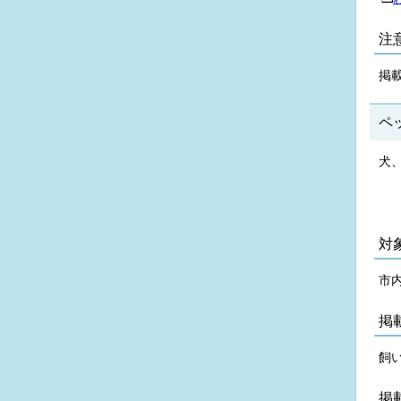
注
掲
ペ
犬
対
市
掲
飼
掲