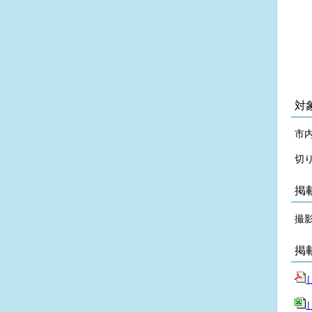
対
市
切
掲
撮
掲