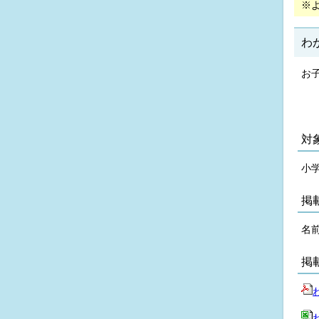
※
わ
お
対
小
掲
名前
掲