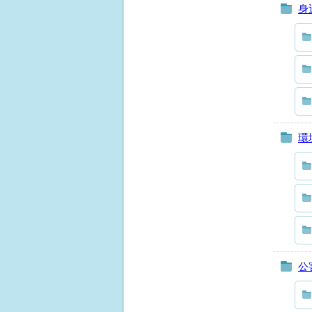
身
環
公