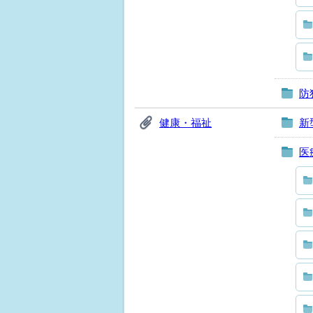
防
健康・福祉
新
医