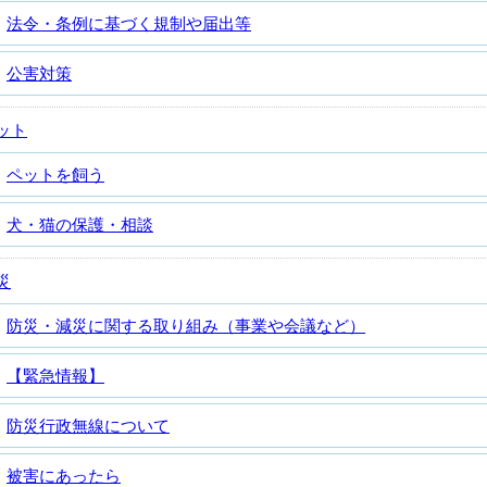
法令・条例に基づく規制や届出等
公害対策
ット
ペットを飼う
犬・猫の保護・相談
災
防災・減災に関する取り組み（事業や会議など）
【緊急情報】
防災行政無線について
被害にあったら