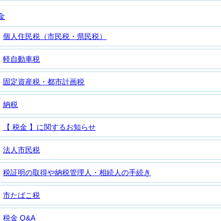
金
個人住民税（市民税・県民税）
軽自動車税
固定資産税・都市計画税
納税
【 税金 】に関するお知らせ
法人市民税
税証明の取得や納税管理人・相続人の手続き
市たばこ税
税金 Q&A