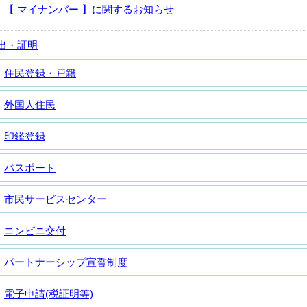
【 マイナンバー 】に関するお知らせ
出・証明
住民登録・戸籍
外国人住民
印鑑登録
パスポート
市民サービスセンター
コンビニ交付
パートナーシップ宣誓制度
電子申請(税証明等)