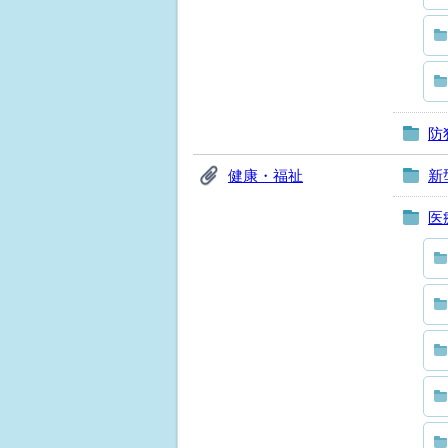
防
健康・福祉
新
医