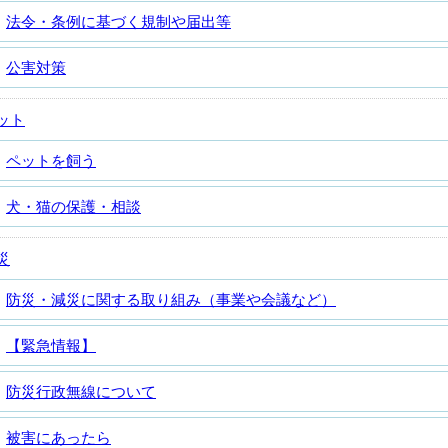
法令・条例に基づく規制や届出等
公害対策
ット
ペットを飼う
犬・猫の保護・相談
災
防災・減災に関する取り組み（事業や会議など）
【緊急情報】
防災行政無線について
被害にあったら