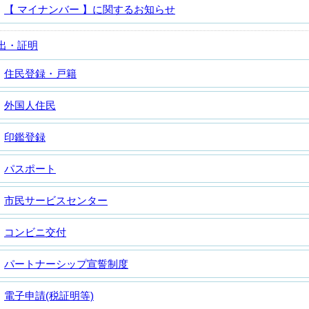
【 マイナンバー 】に関するお知らせ
出・証明
住民登録・戸籍
外国人住民
印鑑登録
パスポート
市民サービスセンター
コンビニ交付
パートナーシップ宣誓制度
電子申請(税証明等)