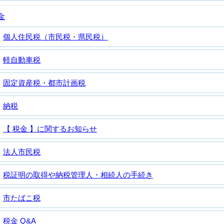
金
個人住民税（市民税・県民税）
軽自動車税
固定資産税・都市計画税
納税
【 税金 】に関するお知らせ
法人市民税
税証明の取得や納税管理人・相続人の手続き
市たばこ税
税金 Q&A