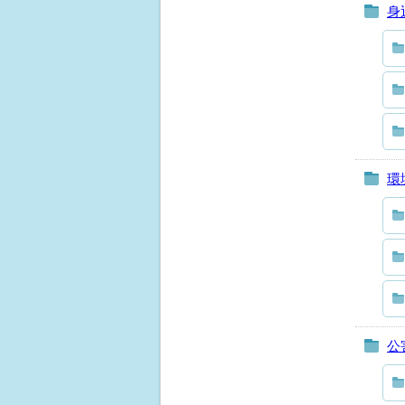
身
環
公