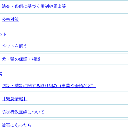
法令・条例に基づく規制や届出等
公害対策
ット
ペットを飼う
犬・猫の保護・相談
災
防災・減災に関する取り組み（事業や会議など）
【緊急情報】
防災行政無線について
被害にあったら