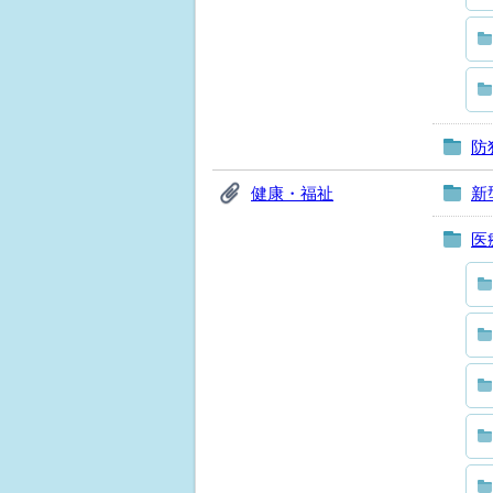
防
健康・福祉
新
医