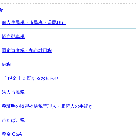
金
個人住民税（市民税・県民税）
軽自動車税
固定資産税・都市計画税
納税
【 税金 】に関するお知らせ
法人市民税
税証明の取得や納税管理人・相続人の手続き
市たばこ税
税金 Q&A