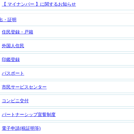
【 マイナンバー 】に関するお知らせ
出・証明
住民登録・戸籍
外国人住民
印鑑登録
パスポート
市民サービスセンター
コンビニ交付
パートナーシップ宣誓制度
電子申請(税証明等)