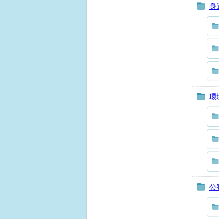
身
環
公