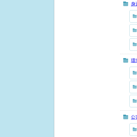
身
環
公