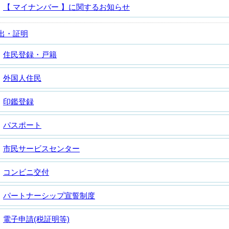
【 マイナンバー 】に関するお知らせ
出・証明
住民登録・戸籍
外国人住民
印鑑登録
パスポート
市民サービスセンター
コンビニ交付
パートナーシップ宣誓制度
電子申請(税証明等)