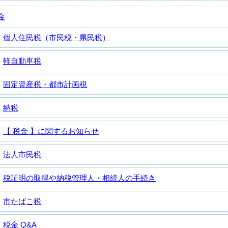
金
個人住民税（市民税・県民税）
軽自動車税
固定資産税・都市計画税
納税
【 税金 】に関するお知らせ
法人市民税
税証明の取得や納税管理人・相続人の手続き
市たばこ税
税金 Q&A