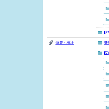
防
健康・福祉
新
医