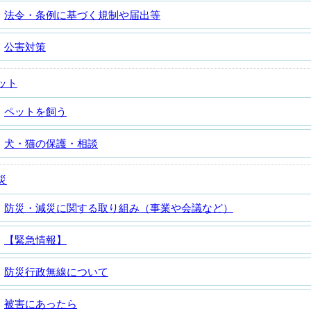
法令・条例に基づく規制や届出等
公害対策
ット
ペットを飼う
犬・猫の保護・相談
災
防災・減災に関する取り組み（事業や会議など）
【緊急情報】
防災行政無線について
被害にあったら