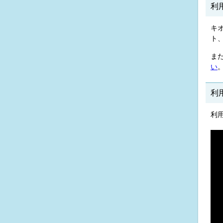
利
キ
ト
ま
い
利
利