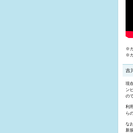
※
※
吉
現
ン
の
利
ら
な
新