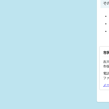
そ
市
吉川
市
電話
ファ
メ