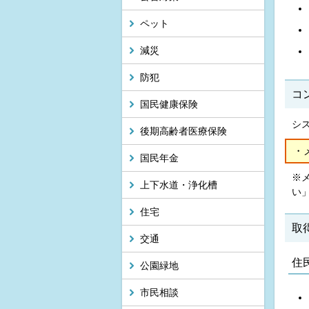
ペット
減災
防犯
コ
国民健康保険
シ
後期高齢者医療保険
・
国民年金
※
上下水道・浄化槽
い
住宅
取
交通
住
公園緑地
市民相談