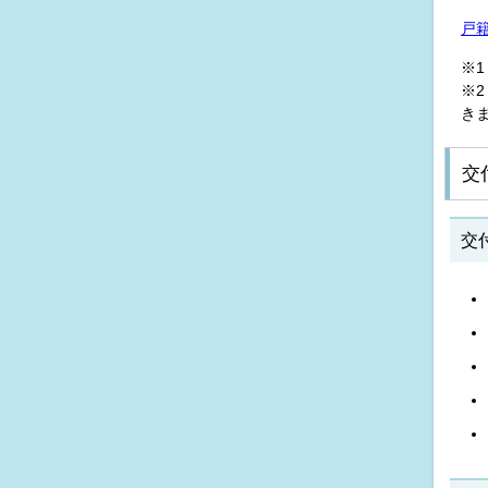
戸
※
※
き
交
交