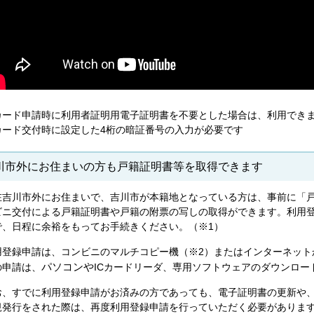
カード申請時に利用者証明用電子証明書を不要とした場合は、利用でき
カード交付時に設定した4桁の暗証番号の入力が必要です
川市外にお住まいの方も戸籍証明書等を取得できます
在吉川市外にお住まいで、吉川市が本籍地となっている方は、事前に「
ビニ交付による戸籍証明書や戸籍の附票の写しの取得ができます。利用登
で、日程に余裕をもってお手続きください。（※1）
用登録申請は、コンビニのマルチコピー機（※2）またはインターネット
パソコンや
の申請は、
ICカードリーダ、専用ソフトウェアのダウンロー
お、すでに利用登録申請がお済みの方であっても、電子証明書の更新や
規発行をされた際は、再度利用登録申請を行っていただく必要がありま