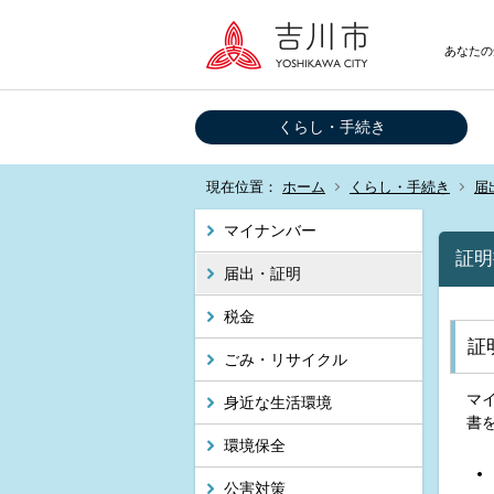
あなたの
くらし・手続き
現在位置：
ホーム
くらし・手続き
届
マイナンバー
証明
届出・証明
税金
証
ごみ・リサイクル
マ
身近な生活環境
書
環境保全
公害対策