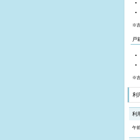
※
戸
※
利
利
午前