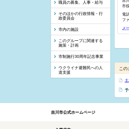
吉川
職員の募集、人事・給与
市
そのほかの行政情報・行
電話
政委員会
ファ
メ
市内の施設
このグループに関連する
施策・計画
市制施行30周年記念事業
ウクライナ避難民への人
この
道支援
土
予
吉川市公式ホームページ