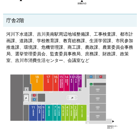
庁舎2階
河川下水道課、吉川美南駅周辺地域整備課、工事検査課、都市計
画課、道路課、学校教育課、教育総務課、生涯学習課、市民参加
推進課、環境課、危機管理課、商工課、農政課、農業委員会事務
局、選挙管理委員会、監査委員事務局、庶務課、財政課、政策
室、吉川市消費生活センター、会議室など