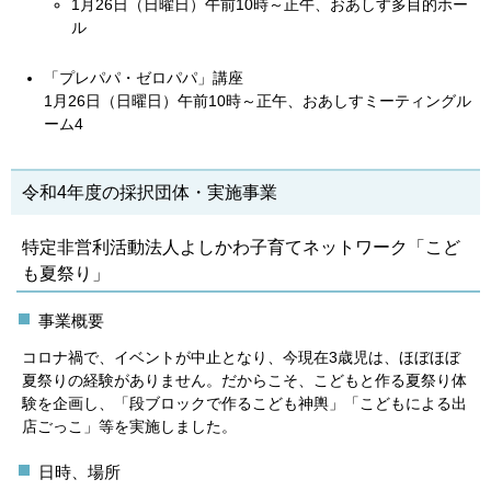
1月26日（日曜日）午前10時～正午、おあしす多目的ホー
ル
「プレパパ・ゼロパパ」講座
1月26日（日曜日）午前10時～正午、おあしすミーティングル
ーム4
令和4年度の採択団体・実施事業
特定非営利活動法人よしかわ子育てネットワーク「こど
も夏祭り」
事業概要
コロナ禍で、イベントが中止となり、今現在3歳児は、ほぼほぼ
夏祭りの経験がありません。だからこそ、こどもと作る夏祭り体
験を企画し、「段ブロックで作るこども神輿」「こどもによる出
店ごっこ」等を実施しました。
日時、場所