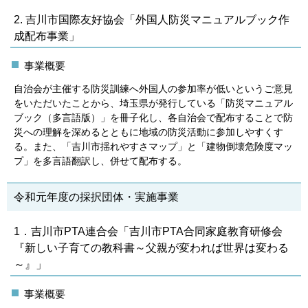
2. 吉川市国際友好協会「外国人防災マニュアルブック作
成配布事業」
事業概要
自治会が主催する防災訓練へ外国人の参加率が低いというご意見
をいただいたことから、埼玉県が発行している「防災マニュアル
ブック（多言語版）」を冊子化し、各自治会で配布することで防
災への理解を深めるとともに地域の防災活動に参加しやすくす
る。また、「吉川市揺れやすさマップ」と「建物倒壊危険度マッ
プ」を多言語翻訳し、併せて配布する。
令和元年度の採択団体・実施事業
1．吉川市PTA連合会「吉川市PTA合同家庭教育研修会
『新しい子育ての教科書～父親が変われば世界は変わる
～』」
事業概要