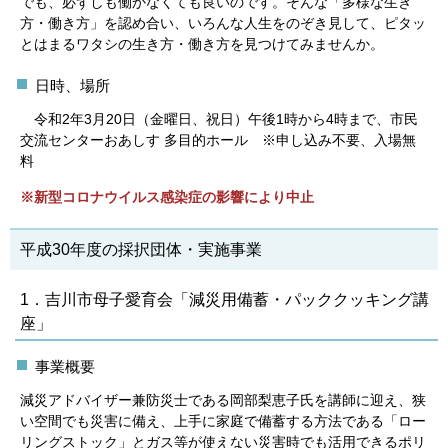
でも、必ずしも働かなくても良いのです。そんな「多様な生き
方・働き方」を認め合い、いろんな人生をのぞき見して、ピタッ
とはまるワタシの生き方・働き方を見つけてみませんか。
日時、場所
令和2年3月20日（金曜日、祝日）午後1時から4時まで、市民
交流センターおあしす 多目的ホール ※申し込み不要、入場無
料
※新型コロナウイルス感染症の影響により中止
平成30年度の採択団体・実施事業
1．吉川市母子愛育会「減災用備蓄・パッククッキング講
座」
事業概要
減災アドバイザー兼防災士である岡部梨恵子氏を講師に迎え、狭
い空間でも災害に備え、上手に家庭で備蓄する方法である「ロー
リングストック」とガス等が使えない災害時でも活用できるポリ