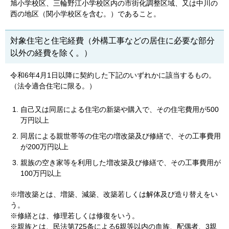
旭小学校区、三輪野江小学校区内の市街化調整区域、又は中川の
西の地区（関小学校区を含む。）であること。
対象住宅と住宅経費（外構工事などの居住に必要な部分
以外の経費を除く。）
令和6年4月1日以降に契約した下記のいずれかに該当するもの。
（法令適合住宅に限る。）
自己又は同居による住宅の新築や購入で、その住宅費用が500
万円以上
同居による親世帯等の住宅の増改築及び修繕で、その工事費用
が200万円以上
親族の空き家等を利用した増改築及び修繕で、その工事費用が
100万円以上
※増改築とは、増築、減築、改築若しくは解体及び造り替えをい
う。
※修繕とは、修理若しくは修復をいう。
※親族とは、民法第725条による6親等以内の血族、配偶者、3親