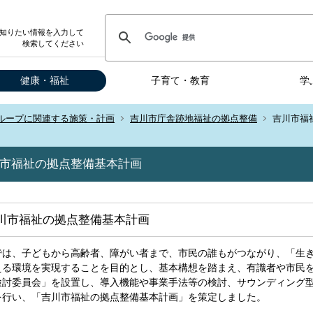
知りたい情報を入力して
検索してください
健康・福祉
子育て・教育
学
ループに関連する施策・計画
吉川市庁舎跡地福祉の拠点整備
吉川市福
市福祉の拠点整備基本計画
川市福祉の拠点整備基本計画
では、子どもから高齢者、障がい者まで、市民の誰もがつながり、「生
える環境を実現することを目的とし、基本構想を踏まえ、有識者や市民
検討委員会」を設置し、導入機能や事業手法等の検討、サウンディング
を行い、「吉川市福祉の拠点整備基本計画」を策定
しました。