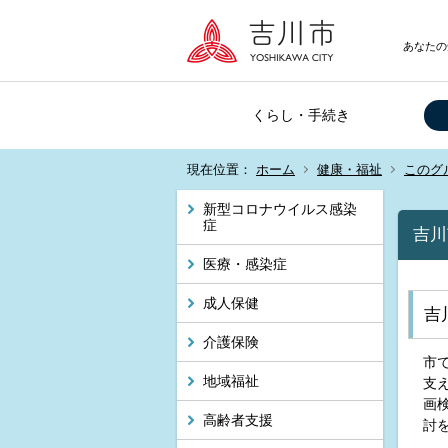
あなたの
くらし・手続き
現在位置：
ホーム
健康・福祉
このグ
新型コロナウイルス感染
症
吉川
医療・感染症
成人保健
吉
介護保険
市
地域福祉
支
画
高齢者支援
討