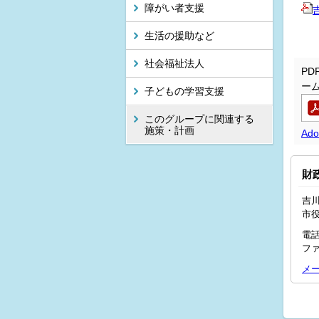
障がい者支援
生活の援助など
社会福祉法人
P
ー
子どもの学習支援
このグループに関連する
施策・計画
Ad
財
吉川
市
電話
ファ
メ