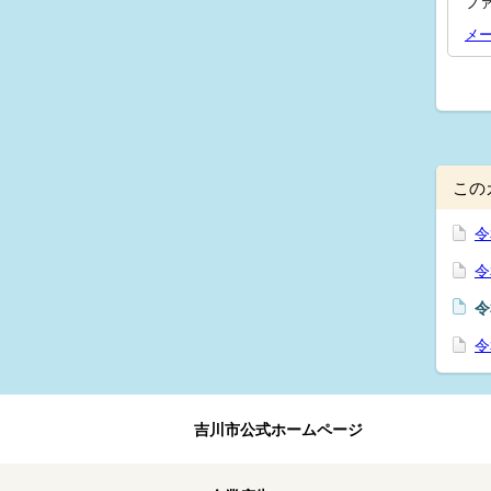
ファ
メ
この
令
令
令
令
吉川市公式ホームページ