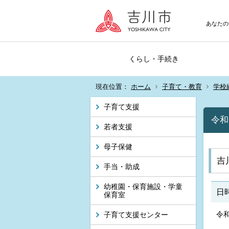
あなたの
くらし・手続き
現在位置：
ホーム
子育て・教育
学校
子育て支援
令和
若者支援
母子保健
吉
手当・助成
幼稚園・保育施設・学童
日
保育室
令和
子育て支援センター