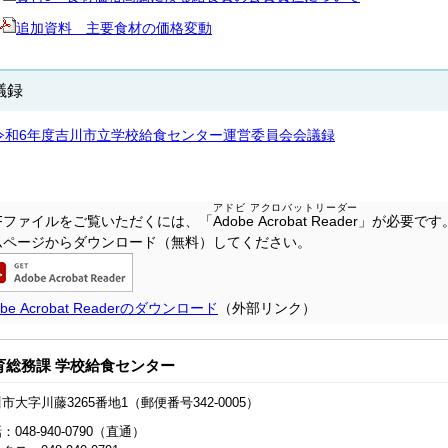
追加資料 主要食材の価格変動
議録
令和6年度吉川市立学校給食センター運営委員会会議録
アドビ アクロバットリーダー
DFファイルをご覧いただくには、「
Adobe Acrobat Reader
」が必要です
ムページからダウンロード（無料）してください。
obe Acrobat Readerのダウンロード
（外部リンク）
育総務課 学校給食センター
市大字川藤3265番地1（郵便番号342-0005）
：048-940-0790（直通）