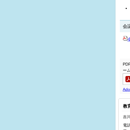
会
P
ー
Ad
教
吉川
電話