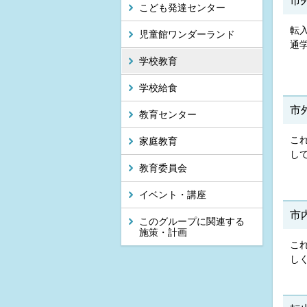
市
こども発達センター
転
児童館ワンダーランド
通
学校教育
学校給食
市
教育センター
こ
家庭教育
し
教育委員会
イベント・講座
市
このグループに関連する
施策・計画
こ
し