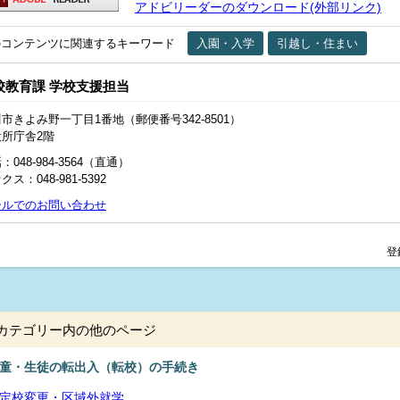
アドビリーダーのダウンロード(外部リンク)
のコンテンツに関連するキーワード
入園・入学
引越し・住まい
校教育課 学校支援担当
市きよみ野一丁目1番地（郵便番号342-8501）
役所庁舎2階
：048-984-3564（直通）
クス：048-981-5392
ールでのお問い合わせ
登
カテゴリー内の他のページ
童・生徒の転出入（転校）の手続き
定校変更・区域外就学