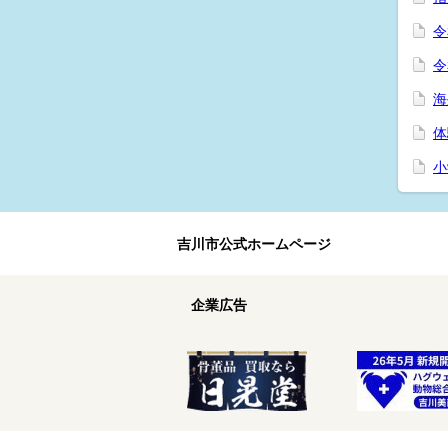
令
令
海
体
小
吉川市公式ホームページ
企業広告