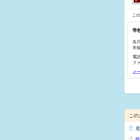
こ
学
吉川
市
電話
ファ
メ
この
児
指