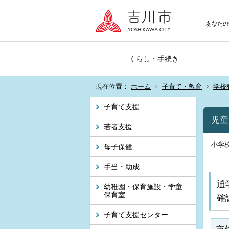
あなたの
くらし・手続き
現在位置：
ホーム
子育て・教育
学校
子育て支援
児童
若者支援
小学
母子保健
手当・助成
通
幼稚園・保育施設・学童
保育室
確
子育て支援センター