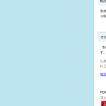
転
市
り
そ
市
す
し
に
指
P
コ