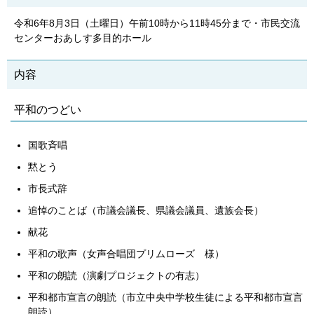
令和6年8月3日（土曜日）午前10時から11時45分まで・市民交流
センターおあしす多目的ホール
内容
平和のつどい
国歌斉唱
黙とう
市長式辞
追悼のことば（市議会議長、県議会議員、遺族会長）
献花
平和の歌声（女声合唱団プリムローズ 様）
平和の朗読（演劇プロジェクトの有志）
平和都市宣言の朗読（市立中央中学校生徒による平和都市宣言
朗読）