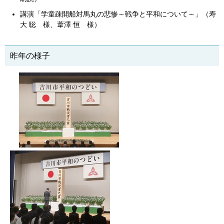
講演「学童疎開船対馬丸の悲惨～戦争と平和について～」（寿
大 聡 様、葦澤 恒 様）
昨年の様子