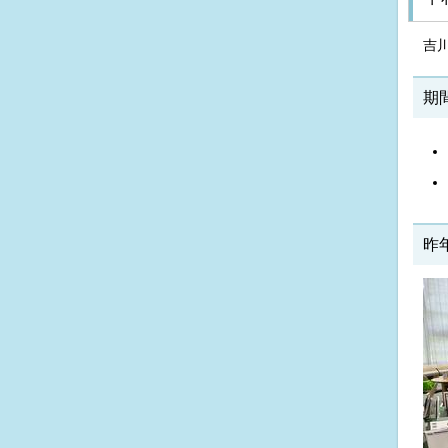
吉
期
昨