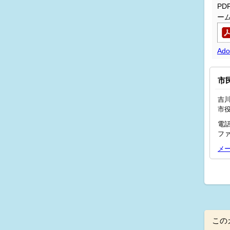
P
ー
Ad
市
吉川
市
電話
ファ
メ
この