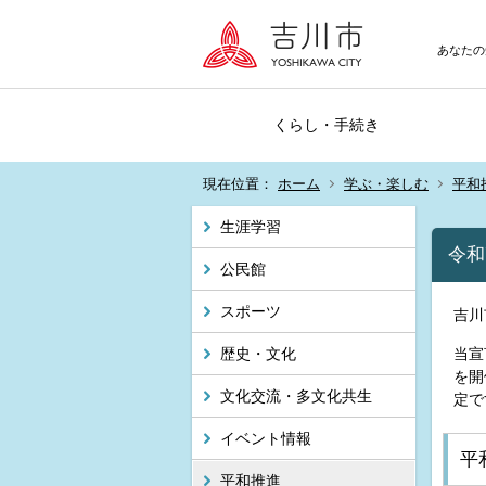
あなたの
くらし・手続き
現在位置：
ホーム
学ぶ・楽しむ
平和
生涯学習
令和
公民館
スポーツ
吉川
歴史・文化
当宣
を開
文化交流・多文化共生
定で
イベント情報
平
平和推進