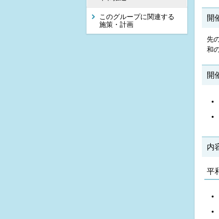
このグループに関連する
開
施策・計画
先
和
開
内
平