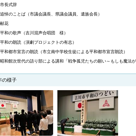
市長式辞
追悼のことば（市議会議長、県議会議員、遺族会長）
献花
平和の歌声（吉川混声合唱団 様）
平和の朗読（演劇プロジェクトの有志）
平和都市宣言の朗読（市立南中学校生徒による平和都市宣言朗読）
昭和館次世代の語り部による講和「戦争孤児たちの願い～もしも魔法が
年の様子