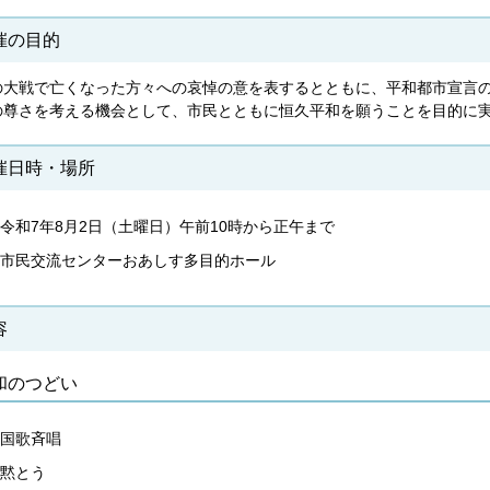
催の目的
の大戦で亡くなった方々への哀悼の意を表するとともに、平和都市宣言
の尊さを考える機会として、市民とともに恒久平和を願うことを目的に
催日時・場所
令和7年8月2日（土曜日）午前10時から正午まで
市民交流センターおあしす多目的ホール
容
和のつどい
国歌斉唱
黙とう