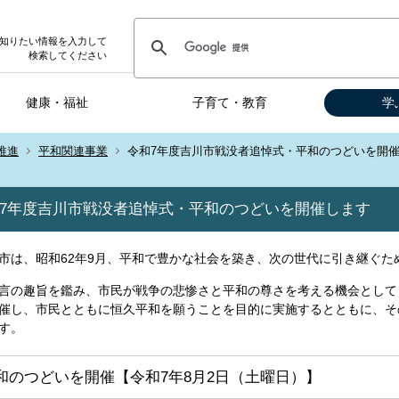
知りたい情報を入力して
検索してください
健康・福祉
子育て・教育
学
推進
平和関連事業
令和7年度吉川市戦没者追悼式・平和のつどいを開
7年度吉川市戦没者追悼式・平和のつどいを開催します
市は、昭和62年9月、平和で豊かな社会を築き、次の世代に引き継ぐた
言の趣旨を鑑み、市民が戦争の悲惨さと平和の尊さを考える機会として
催し、市民とともに恒久平和を願うことを目的に実施するとともに、そ
す。
和のつどいを開催【令和7年8月2日（土曜日）】