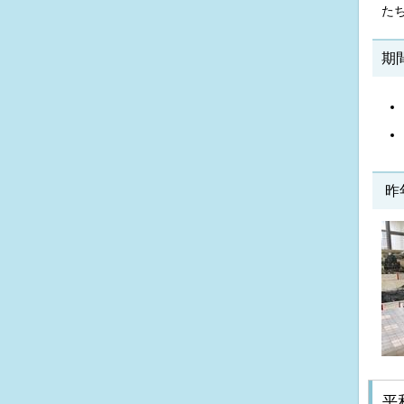
た
期
昨
平