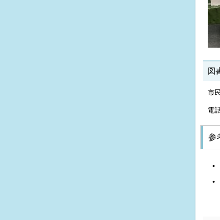
図
市
電話
参