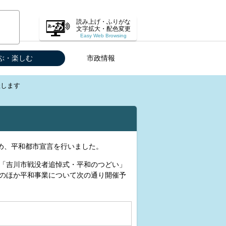
読み上げ・ふりがな
文字拡大・配色変更
Easy Web Browsing
ぶ・楽しむ
市政情報
催します
め、平和都市宣言を行いました。
「吉川市戦没者追悼式・平和のつどい」
のほか平和事業について次の通り開催予