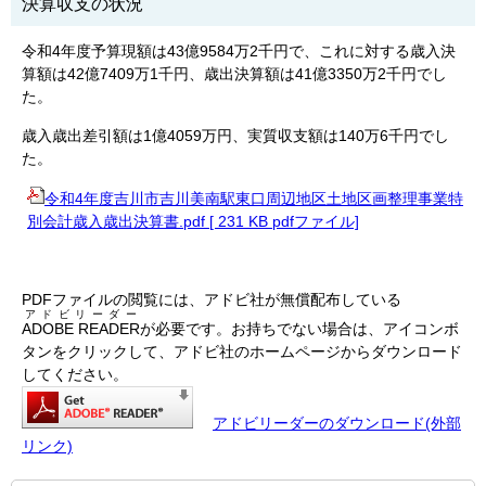
決算収支の状況
令和4年度予算現額は43億9584万2千円で、これに対する歳入決
算額は42億7409万1千円、歳出決算額は41億3350万2千円でし
た。
歳入歳出差引額は1億4059万円、実質収支額は140万6千円でし
た。
令和4年度吉川市吉川美南駅東口周辺地区土地区画整理事業特
別会計歳入歳出決算書.pdf [ 231 KB pdfファイル]
PDFファイルの閲覧には、アドビ社が無償配布している
アドビリーダー
ADOBE READER
が必要です。お持ちでない場合は、アイコンボ
タンをクリックして、アドビ社のホームページからダウンロード
してください。
アドビリーダーのダウンロード(外部
リンク)