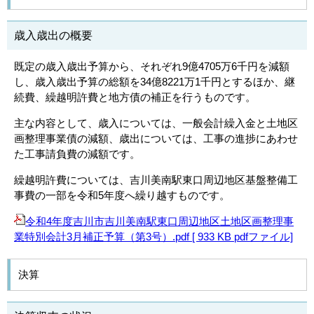
歳入歳出の概要
既定の歳入歳出予算から、それぞれ9億4705万6千円を減額
し、歳入歳出予算の総額を34億8221万1千円とするほか、継
続費、繰越明許費と地方債の補正を行うものです。
主な内容として、歳入については、一般会計繰入金と土地区
画整理事業債の減額、歳出については、工事の進捗にあわせ
た工事請負費の減額です。
繰越明許費については、吉川美南駅東口周辺地区基盤整備工
事費の一部を令和5年度へ繰り越すものです。
令和4年度吉川市吉川美南駅東口周辺地区土地区画整理事
業特別会計3月補正予算（第3号）.pdf [ 933 KB pdfファイル]
決算