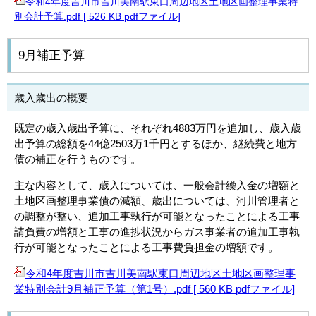
令和4年度吉川市吉川美南駅東口周辺地区土地区画整理事業特
別会計予算.pdf [ 526 KB pdfファイル]
9月補正予算
歳入歳出の概要
既定の歳入歳出予算に、それぞれ4883万円を追加し、歳入歳
出予算の総額を44億2503万1千円とするほか、継続費と地方
債の補正を行うものです。
主な内容として、歳入については、一般会計繰入金の増額と
土地区画整理事業債の減額、歳出については、河川管理者と
の調整が整い、追加工事執行が可能となったことによる工事
請負費の増額と工事の進捗状況からガス事業者の追加工事執
行が可能となったことによる工事費負担金の増額です。
令和4年度吉川市吉川美南駅東口周辺地区土地区画整理事
業特別会計9月補正予算（第1号）.pdf [ 560 KB pdfファイル]