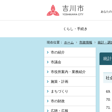
あなたの
くらし・手続き
現在位置：
ホーム
市政情報
統計・調
市の紹介
統計
市議会
市役所案内・業務紹介
社
施策・計画
まちづくり
市の財政
広聴・広報