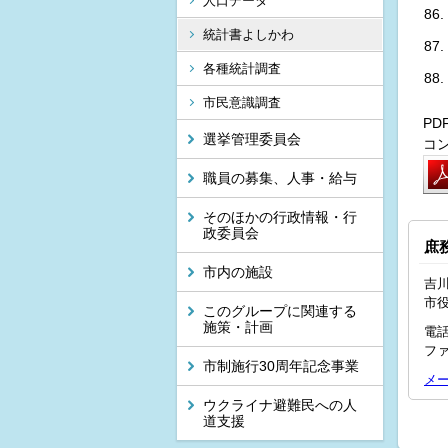
人口データ
統計書よしかわ
各種統計調査
市民意識調査
P
選挙管理委員会
コ
職員の募集、人事・給与
そのほかの行政情報・行
政委員会
庶
市内の施設
吉川
市
このグループに関連する
施策・計画
電話
ファ
市制施行30周年記念事業
メ
ウクライナ避難民への人
道支援