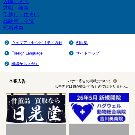
入園・入学
就職・離職
引越し・住まい
高齢者・介護
冠婚葬祭
ウェブアクセシビリティ方針
例規集
Foreign Language
サイトマップ
組織からさがす
企業広告
バナー広告の掲載について
広告内容は市が保証するものではありません。