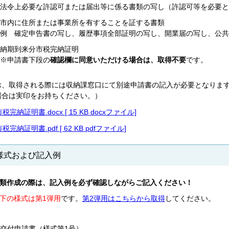
法令上必要な許認可または届出等に係る書類の写し（許認可等を必要と
市内に住所または事業所を有することを証する書類
例 確定申告書の写し、履歴事項全部証明の写し、開業届の写し、公共
納期到来分市税完納証明
※申請書下段の
確認欄に同意いただける場合は、取得不要
です。
お、取得される際には収納課窓口にて別途申請書の記入が必要となりま
場合は実印をお持ちください。）
市税完納証明書.docx [ 15 KB docxファイル]
市税完納証明書.pdf [ 62 KB pdfファイル]
様式および記入例
類作成の際は、記入例を必ず確認しながらご記入ください！
下の様式は第1弾用
です。
第2弾用はこちらから取得
してください。
交付申請書（様式第1号）