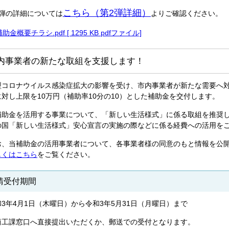
こちら（第2弾詳細）
2弾の詳細については
よりご確認ください。
補助金概要チラシ.pdf [ 1295 KB pdfファイル]
内事業者の新たな取組を支援します！
型コロナウイルス感染症拡大の影響を受け、市内事業者が新たな需要へ
に対し上限を10万円（補助率10分の10）とした補助金を交付します。
補助金を活用する事業について、「新しい生活様式」に係る取組を推奨
の国「新しい生活様式」安心宣言の実施の際などに係る経費への活用を
お、当補助金の活用事業者について、各事業者様の同意のもと情報を公
しくはこちら
をご覧ください。
請受付期間
和3年4月1日（木曜日）から令和3年5月31日（月曜日）まで
商工課窓口へ直接提出いただくか、郵送での受付となります。