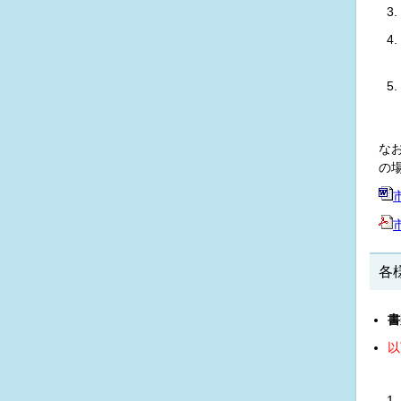
な
の
各
書
以