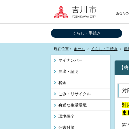
あなたの
くらし・手続き
現在位置：
ホーム
くらし・手続き
産
マイナンバー
【終
届出・証明
税金
対
ごみ・リサイクル
対
身近な生活環境
ま
環境保全
第
公害対策