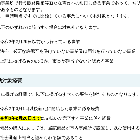
内事業所で行う販路開拓等新たな需要への対応に係る事業であって、補
があるものとなります。
た、申請時点ですでに開始している事業についても対象となります。
以下のいずれかに該当する場合は対象外となります。
令和2年2月29日以前から行っている事業
法令上必要な許認可を受けていない事業又は届出を行っていない事業
上記に掲げるもののほか、市長が適当でないと認める事業
助対象経費
表に掲げる経費で、以下に掲げるすべての要件を満たすものとなります
令和2年3月1日以後新たに開始した事業に係る経費
令和3年2月26日まで
に支払いが完了する事業に係る経費
備品の購入にあっては、当該備品が市内事業所で設置し、及び使用する
社会通念上相当と認められる額であること