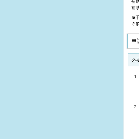
補
補助
※
※
申
必