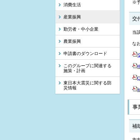
※
消費生活
産業振興
交
勤労者・中小企業
当
農業振興
な
申請書のダウンロード
このグループに関連する
申
施策・計画
Q
東日本大震災に関する防
災情報
事
補
市