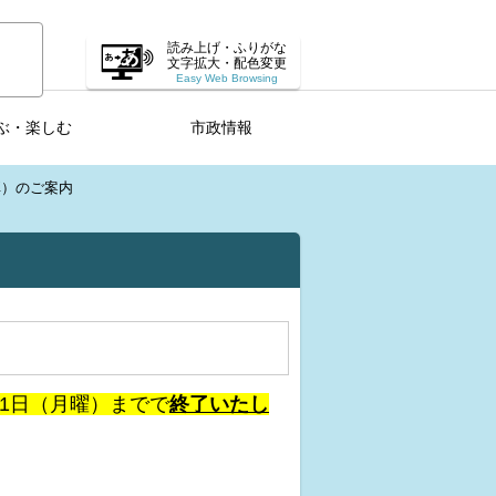
読み上げ・ふりがな
文字拡大・配色変更
Easy Web Browsing
ぶ・楽しむ
市政情報
弾）のご案内
31日（月曜）までで
終了いたし