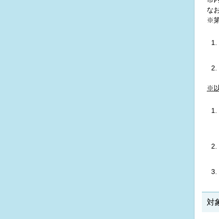
な
※
※
対