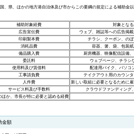
国、県、ほかの地方港自治体及び市からこの要綱の規定による補助金以
補助対象経費
対象となる
広告宣伝費
ウェブ、雑誌等への広告掲載
印刷製本費
チラシ、クーポン、のぼ
消耗品費
容器、箸、袋、包装紙
備品購入費
厨房機器、映像配信設備、
委託料
ウェブページ、チラシ
使用料及び賃借料
配達用バイク、パソコ
工事請負費
テイクアウト用のカウンタ
人件費
新しい取組に必要となるために雇
サービス料及び手数料
クラウドファンディング
のほか、市長が特に必要と認める経費
助金額