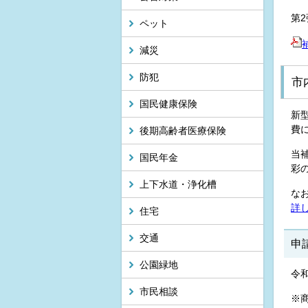
第
ペット
減災
防犯
市
国民健康保険
新
費
後期高齢者医療保険
当
国民年金
彩
上下水道・浄化槽
な
詳
住宅
交通
申
公園緑地
令
市民相談
※