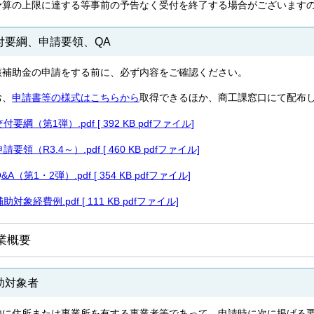
予算の上限に達する等事前の予告なく受付を終了する場合がございます
付要綱、申請要領、QA
該補助金の申請をする前に、必ず内容をご確認ください。
お、
申請書等の様式はこちらから
取得できるほか、商工課窓口にて配布
交付要綱（第1弾）.pdf [ 392 KB pdfファイル]
請要領（R3.4～）.pdf [ 460 KB pdfファイル]
&A（第1・2弾）.pdf [ 354 KB pdfファイル]
補助対象経費例.pdf [ 111 KB pdfファイル]
業概要
助対象者
内に住所または事業所を有する事業者等であって、申請時に次に掲げる