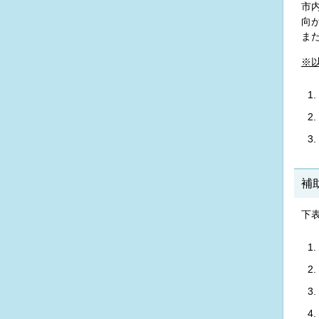
市
向
ま
※
補
下