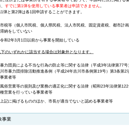
お、
すでに第1弾を使用している事業者は申請できません
。
第1弾と第2弾は各1回申請することができます。
市税等（個人市民税、個人県民税、法人市民税、固定資産税、都市計画
滞納をしていない
令和2年3月1日以前から事業を開始している
以下のいずれかに該当する場合は対象外となります。
暴力団員による不当な行為の防止等に関する法律（平成3年法律第77号
川市暴力団排除活動推進条例（平成24年吉川市条例第19号）第3条第
事業者等
風俗営業等の規則及び業務の適正化に関する法律（昭和23年法律第12
種営業を行っている事業者等
上記に掲げるもののほか、市長が適当でないと認める事業者等
象事業