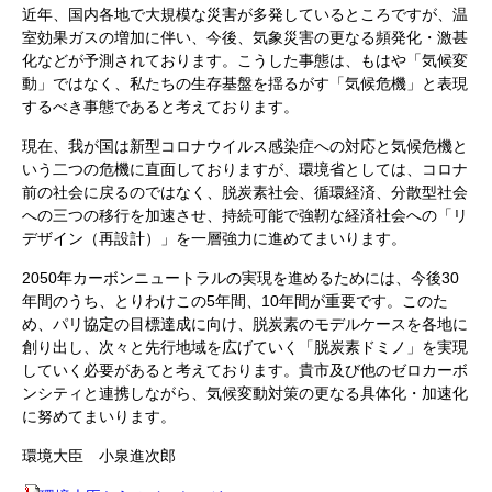
近年、国内各地で大規模な災害が多発しているところですが、温
室効果ガスの増加に伴い、今後、気象災害の更なる頻発化・激甚
化などが予測されております。こうした事態は、もはや「気候変
動」ではなく、私たちの生存基盤を揺るがす「気候危機」と表現
するべき事態であると考えております。
現在、我が国は新型コロナウイルス感染症への対応と気候危機と
いう二つの危機に直面しておりますが、環境省としては、コロナ
前の社会に戻るのではなく、脱炭素社会、循環経済、分散型社会
への三つの移行を加速させ、持続可能で強靭な経済社会への「リ
デザイン（再設計）」を一層強力に進めてまいります。
2050年カーボンニュートラルの実現を進めるためには、今後30
年間のうち、とりわけこの5年間、10年間が重要です。このた
め、パリ協定の目標達成に向け、脱炭素のモデルケースを各地に
創り出し、次々と先行地域を広げていく「脱炭素ドミノ」を実現
していく必要があると考えております。貴市及び他のゼロカーボ
ンシティと連携しながら、気候変動対策の更なる具体化・加速化
に努めてまいります。
環境大臣 小泉進次郎