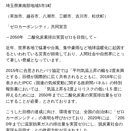
埼玉県東南部地域5市1町
（草加市、越谷市、八潮市、三郷市、吉川市、松伏町）
「ゼロカーボンシティ」共同宣言
～2050年 二酸化炭素排出実質ゼロを目指して～
近年、世界各地で猛暑や台風、集中豪雨など地球温暖化に起因す
るといわれている災害が頻発しており、人間社会や自然界にとっ
て著しい脅威となっています。
2015年に合意されたパリ協定では「平均気温上昇の幅を2度未満
とする」目標が国際的に広く共有されるとともに、2018年に公
表されたIPCC（国連の気候変動に関する政府間パネル）の特別
報告書においては、「気温上昇を2度よりリスクの低い1.5 度に
抑えるためには、2050年までに二酸化炭素の実質排出量をゼロ
にすることが必要」とされております。
こうした目標の達成に向け、環境省では、全国の自治体に「ゼロ
カーボンシティ」の表明を呼びかけており、2020年には、「205
0年までに温室効果ガスの排出量を実質ゼロにし、脱炭素社会の
実現を目指す」との政府方針が示されました。