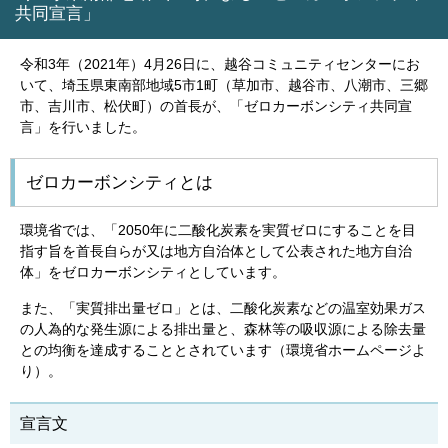
共同宣言」
令和3年（2021年）4月26日に、越谷コミュニティセンターにお
いて、埼玉県東南部地域5市1町（草加市、越谷市、八潮市、三郷
市、吉川市、松伏町）の首長が、「ゼロカーボンシティ共同宣
言」を行いました。
ゼロカーボンシティとは
環境省では、「2050年に二酸化炭素を実質ゼロにすることを目
指す旨を首長自らが又は地方自治体として公表された地方自治
体」をゼロカーボンシティとしています。
また、「実質排出量ゼロ」とは、二酸化炭素などの温室効果ガス
の人為的な発生源による排出量と、森林等の吸収源による除去量
との均衡を達成することとされています（環境省ホームページよ
り）。
宣言文