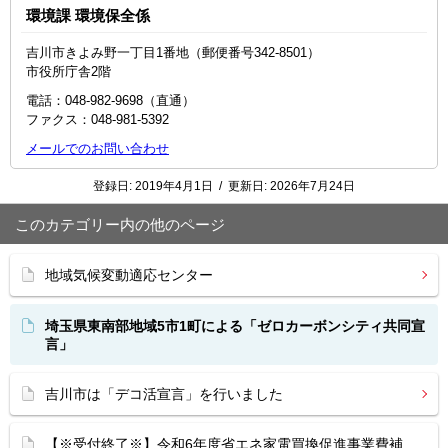
環境課 環境保全係
吉川市きよみ野一丁目1番地（郵便番号342-8501）
市役所庁舎2階
電話：048-982-9698（直通）
ファクス：048‐981‐5392
メールでのお問い合わせ
登録日:
2019年4月1日
/
更新日:
2026年7月24日
このカテゴリー内の他のページ
地域気候変動適応センター
埼玉県東南部地域5市1町による「ゼロカーボンシティ共同宣
言」
吉川市は「デコ活宣言」を行いました
【※受付終了※】令和6年度省エネ家電買換促進事業費補