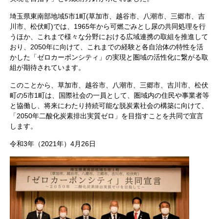
埼玉県東南部地域5市1町(草加市、越谷市、八潮市、三郷市、吉
川市、松伏町)では、1965年から可燃ごみとし尿の共同処理を行
うほか、これまで様々な分野における広域連携の取組を推進して
おり、2050年に向けて、これまでの経験と各自治体の特性を活
かした「ゼロカーボンシティ」の実現と圏域の活性化に繋がる取
組が期待されています。
このことから、草加市、越谷市、八潮市、三郷市、吉川市、松伏
町の5市1町は、国際社会の一員として、圏域内の住民や事業者等
と協働し、将来にわたり持続可能な脱炭素社会の構築に向けて、
「2050年二酸化炭素排出実質ゼロ」を目指すことを共同で宣言
します。
令和3年（2021年）4月26日