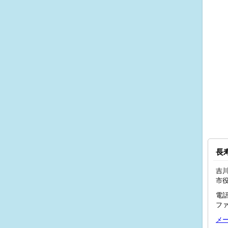
長
吉川
市
電話
ファ
メ