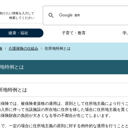
知りたい情報を入力して
検索してください
健康・福祉
子育て・教育
学
険
介護保険の仕組み
住所地特例とは
地特例とは
所地特例とは
護保険では、被保険者資格の適用は、原則として住所地主義により行う
の入所に伴って当該施設の所在地に住所を移した場合に住所地主義を貫
護保険財政の負担が大きくなる等の不都合が生じてしまいます。
こで、一定の場合に住所地主義の原則に対する例外的な適用を行うこと