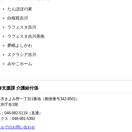
たんぽぽの家
白桜苑吉川
ラフェスタ吉川
ラフェスタ吉川美南
夢眠よしかわ
エクラシア吉川
みやこホーム
寿支援課 介護給付係
市きよみ野一丁目1番地（郵便番号342-8501）
役所庁舎1階
：048-982-5119（直通）
クス：048‐981‐5392
ールでのお問い合わせ