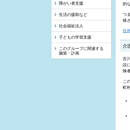
障がい者支援
的
つ
生活の援助など
移
社会福祉法人
住
子どもの学習支援
介
このグループに関連する
施策・計画
吉
設
険
こ
町