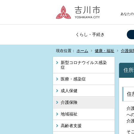
あなたの
くらし・手続き
現在位置：
ホーム
健康・福祉
介護保
新型コロナウイルス感染
症
住所
医療・感染症
成人保健
住
介護保険
介
地域福祉
へ
介
高齢者支援
そ