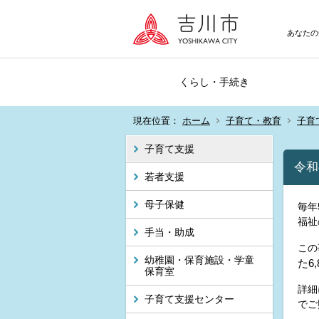
あなたの
くらし・手続き
現在位置：
ホーム
子育て・教育
子育
子育て支援
令和
若者支援
母子保健
毎年
福祉
手当・助成
この
幼稚園・保育施設・学童
た6
保育室
詳細
子育て支援センター
でご