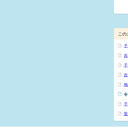
この
子
吉
子
吉
地
令
子
里