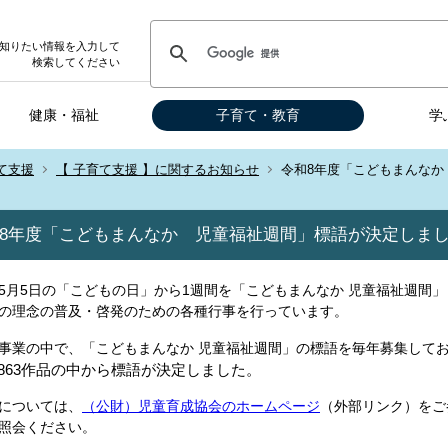
知りたい情報を入力して
検索してください
健康・福祉
子育て・教育
学
て支援
【 子育て支援 】に関するお知らせ
令和8年度「こどもまんなか
8年度「こどもまんなか 児童福祉週間」標語が決定しま
5月5日の「こどもの日」から1週間を「こどもまんなか 児童福祉週間」
の理念の普及・啓発のための各種行事を行っています。
事業の中で、「こどもまんなか 児童福祉週間」の標語を毎年募集して
,863作品の中から標語が決定しました。
については、
（公財）児童育成協会のホームページ
（外部リンク）をご
照会ください。