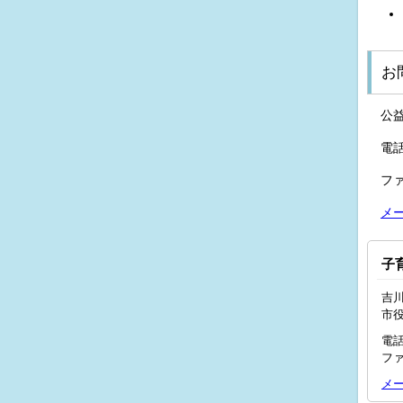
お
公
電話
ファ
メ
子
吉川
市
電話
ファ
メ