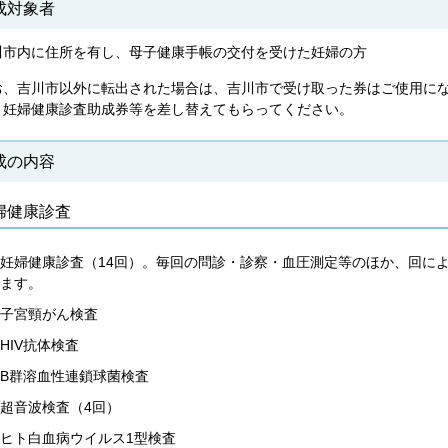
成対象者
川市内に住所を有し、母子健康手帳の交付を受けた妊婦の方
お、吉川市以外に転出された場合は、吉川市で受け取った券はご使用に
、妊婦健康診査助成券等を差し替えてもらってください。
成の内容
婦健康診査
妊婦健康診査（14回）。毎回の問診・診察・血圧測定等のほか、回に
ます。
子宮頸がん検査
HIV抗体検査
B群溶血性連鎖球菌検査
超音波検査（4回）
ヒト白血病ウイルス1型検査