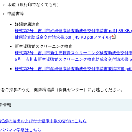
印鑑（銀行印でなくても可）
申請書等
妊婦健康診査
様式第2号 吉川市妊婦健康診査助成金交付申請書.pdf [ 59 KB 
健康診査助成金交付請求書.pdf [ 45 KB pdfファイル]
新生児聴覚スクリーニング検査
様式第3号 吉川市新生児聴覚スクリーニング検査助成金交付申請書.pdf
6号 吉川市新生児聴覚スクリーニング検査助成金交付請求書.pdf [ 
様式第3号 吉川市産婦健康診査助成金交付申請書兼請求書.pdf [ 59
上をご持参のうえ、健康増進課（保健センター）にお越しください。
連情報
妊娠の届出および母子健康手帳の交付はこちら
パパママ学級はこちら