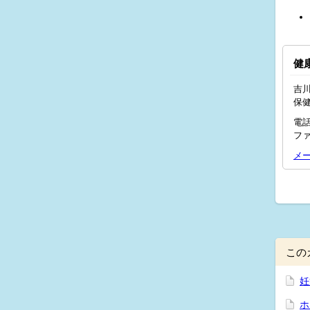
健
吉川
保
電話
ファ
メ
この
妊
ホ