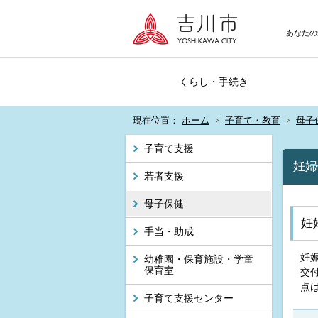
あなたの
くらし・手続き
現在位置：
ホーム
子育て・教育
母子
子育て支援
妊婦
若者支援
母子保健
妊
手当・助成
妊
幼稚園・保育施設・学童
保育室
交
点
子育て支援センター