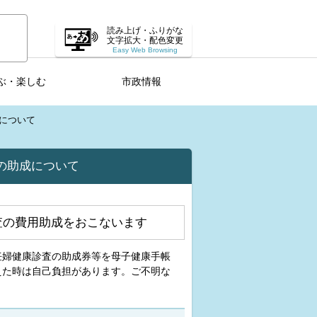
読み上げ・ふりがな
文字拡大・配色変更
Easy Web Browsing
ぶ・楽しむ
市政情報
について
の助成について
査の費用助成をおこないます
妊婦健康診査の助成券等を母子健康手帳
えた時は自己負担があります。ご不明な