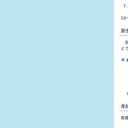
1
新
生
と
産
産