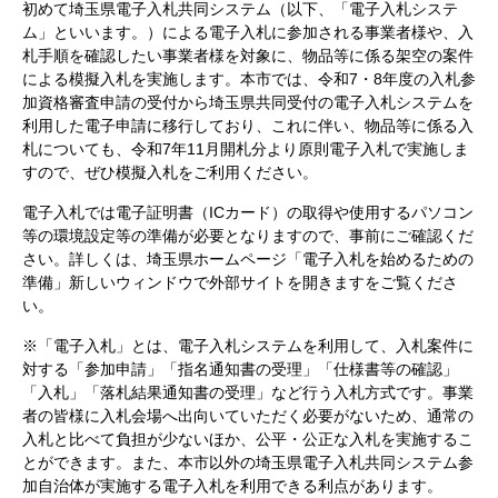
初めて埼玉県電子入札共同システム（以下、「電子入札システ
ム」といいます。）による電子入札に参加される事業者様や、入
札手順を確認したい事業者様を対象に、物品等に係る架空の案件
による模擬入札を実施します。本市では、令和7・8年度の入札参
加資格審査申請の受付から埼玉県共同受付の電子入札システムを
利用した電子申請に移行しており、これに伴い、物品等に係る入
札についても、令和7年11月開札分より原則電子入札で実施しま
すので、ぜひ模擬入札をご利用ください。
電子入札では電子証明書（ICカード）の取得や使用するパソコン
等の環境設定等の準備が必要となりますので、事前にご確認くだ
さい。詳しくは、埼玉県ホームページ「電子入札を始めるための
準備」新しいウィンドウで外部サイトを開きますをご覧くださ
い。
※「電子入札」とは、電子入札システムを利用して、入札案件に
対する「参加申請」「指名通知書の受理」「仕様書等の確認」
「入札」「落札結果通知書の受理」など行う入札方式です。事業
者の皆様に入札会場へ出向いていただく必要がないため、通常の
入札と比べて負担が少ないほか、公平・公正な入札を実施するこ
とができます。また、本市以外の埼玉県電子入札共同システム参
加自治体が実施する電子入札を利用できる利点があります。