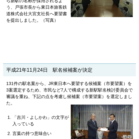
ら新駅の名称が採用されるよ
う、戸張市長から東日本旅客鉄
道株式会社大宮支社長へ要望書
を提出しました。（写真）
平成21年11月24日 駅名候補案が決定
131件の駅名案から、JR東日本へ要望する候補案（市要望案）を
3案選定するため、市民など7人で構成する新駅駅名検討委員会で
審議を重ね、下記の点を考慮し候補案（市要望案）を選定しまし
た。
「吉川・よしかわ」の文字が
入っている
言葉の持つ意味合い