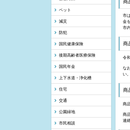
商
ペット
市
減災
金
市
防犯
商
国民健康保険
後期高齢者医療保険
令
国民年金
な
い
上下水道・浄化槽
住宅
商
交通
商
公園緑地
商
連
市民相談