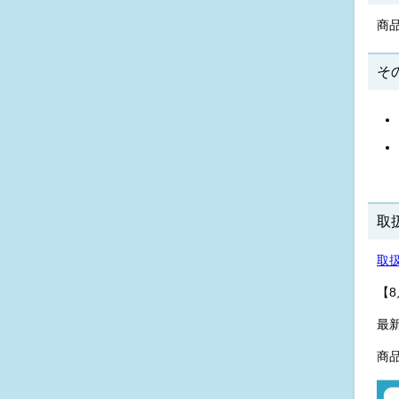
商
そ
取
取
【8
最
商