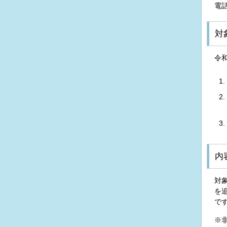
電話
対
令
内
対
を
で
※