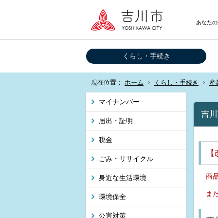
あなたの
くらし・手続き
現在位置：
ホーム
くらし・手続き
産
マイナンバー
吉川
届出・証明
税金
【
ごみ・リサイクル
商
身近な生活環境
ま
環境保全
公害対策