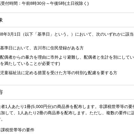
受付時間：午前8時30分～午後5時(土日祝除く)
象
和8年3月1日（以下「基準日」という。）において、次のいずれかに該
基準日において、吉川市に住民登録がある方
配偶者からの暴力を理由に市外より避難し、配偶者と生計を別にしてい
を満たしていることが必要です)
児童福祉法に定める措置を受けた方等の特別な配慮を要する方
容
象者1人あたり1冊(5,000円分)の商品券を配布します。非課税世帯等の
追加して、1人あたり2冊の商品券を配布します。ただし、複数の要件に
す。
非課税世帯等の要件