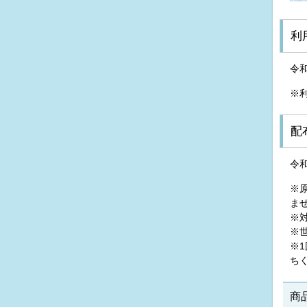
利
令
※
配
令
※
ま
※
※
※
ち
商