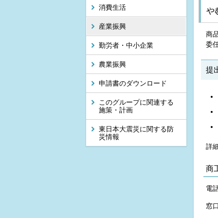
消費生活
や
産業振興
商
委
勤労者・中小企業
農業振興
提
申請書のダウンロード
このグループに関連する
施策・計画
東日本大震災に関する防
災情報
詳
商
電話
窓口