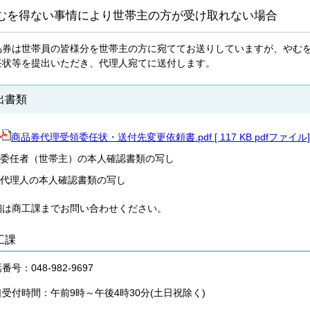
むを得ない事情により世帯主の方が受け取れない場合
品券は世帯員の皆様分を世帯主の方に宛ててお送りしていますが、やむ
任状等を提出いただき、代理人宛てに送付します。
出書類
商品券代理受領委任状・送付先変更依頼書.pdf [ 117 KB pdfファイル]
委任者（世帯主）の本人確認書類の写し
代理人の本人確認書類の写し
細は商工課までお問い合わせください。
工課
番号：048-982-9697
受付時間：午前9時～午後4時30分(土日祝除く)