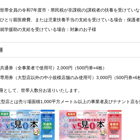
世帯全員の令和7年度市・県民税が非課税の(課税者の扶養を受けていな
ひとり親医療費、または児童扶養手当の支給を受けている場合：保護者
就学援助の支給を受けている場合：対象のお子様
種
共通券（全事業者で使用可）2,000円（500円券×4枚）
専用券（大型店以外の中小規模店舗のみ使用可）3,000円（500円券×6
1冊として、世帯人数分お送りいたします。
大型店とは売り場面積1,000平方メートル以上の事業者及びテナント店