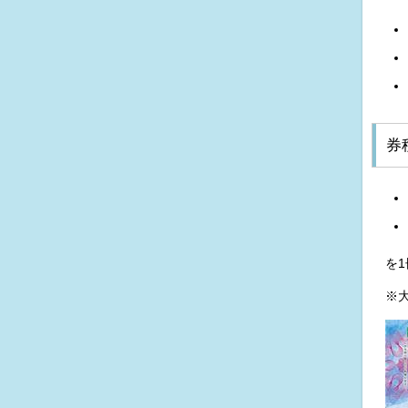
券
を
※