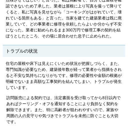
点検させてほしい」と言った。私は高齢者で、自分では屋根を確
認できないため了承した。業者は屋根に上り写真を撮って降りて
くると、私に写真を見せながら「コーキングがはがれていて、壊
れている箇所もある」と言った。当家を建てた建築業者は既に廃
業していて、どの事業者に修理を依頼したらよいか分からず不安
になった。業者に勧められるまま300万円で修理工事の契約を結
ぼうとしたところ、その場に居合わせた息子に止められた。
トラブルの状況
住宅の屋根や床下は見えにくいため状況が把握しづらく、また、
専門知識が必要なため、建築後年数が経って業者から指摘をされ
ると不安な気持ちになりがちです。修理の必要性や金額の根拠が
明確でないまま高額な工事契約を結んでしまい、トラブルが発生
しています。
訪問販売による契約では、法定書面を受け取ってから8日以内で
あればクーリング・オフを通知することにより負担なく契約を
解除できます。また、特に高齢者が狙われやすいので、家族や
周囲の人の見守りや気づきでトラブルを未然に防ぐことも大切
です。