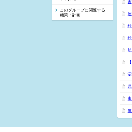
吉
このグループに関連する
屋
施策・計画
総
総
旭
【
沼
県
東
屋