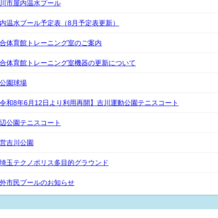
川市屋内温水プール
内温水プール予定表（8月予定表更新）
合体育館トレーニング室のご案内
合体育館トレーニング室機器の更新について
公園球場
令和8年6月12日より利用再開】吉川運動公園テニスコート
辺公園テニスコート
営吉川公園
埼玉テクノポリス多目的グラウンド
外市民プールのお知らせ