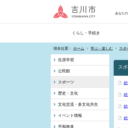
あなたの
くらし・手続き
現在位置：
ホーム
学ぶ・楽しむ
スポ
生涯学習
スポ
公民館
スポーツ
総
歴史・文化
総
文化交流・多文化共生
総
イベント情報
総
平和推進