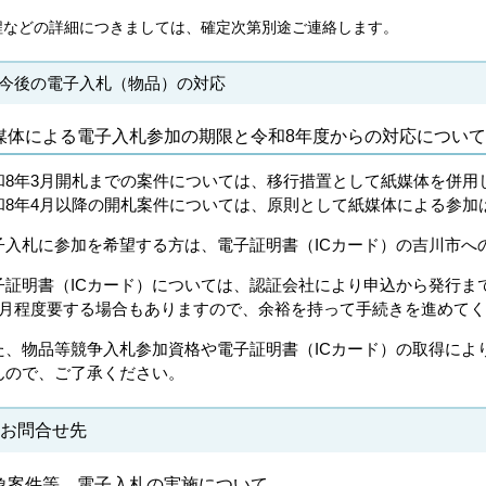
程などの詳細につきましては、確定次第別途ご連絡します。
 今後の電子入札（物品）の対応
媒体による電子入札参加の期限と令和8年度からの対応について
和8年3月開札までの案件については、移行措置として紙媒体を併用
和8年4月以降の開札案件については、原則として紙媒体による参加
子入札に参加を希望する方は、
電子証明書（ICカード）の吉川市へ
子証明書（ICカード）については、認証会社により申込から発行ま
ヵ月程度要する場合もありますので、余裕を持って手続きを進めて
た、物品等競争入札参加資格や電子証明書（ICカード）の取得によ
んので、ご了承ください。
 お問合せ先
象案件等、電子入札の実施について