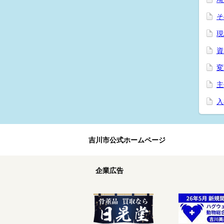
そ
現
資
変
主
入
吉川市公式ホームページ
企業広告