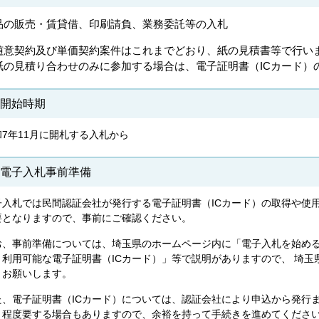
品の販売・賃貸借、印刷請負、業務委託等の入札
随意契約及び単価契約案件はこれまでどおり、紙の見積書等で行い
紙の見積り合わせのみに参加する場合は、電子証明書（ICカード）
 開始時期
和7年11月に開札する入札から
 電子入札事前準備
子入札では民間認証会社が発行する電子証明書（ICカード）の取得や使
要となりますので、事前にご確認ください。
お、事前準備については、埼玉県のホームページ内に「電子入札を始め
、利用可能な電子証明書（ICカード）」等で説明がありますので、 埼
うお願いします。
た、電子証明書（ICカード）については、認証会社により申込から発行
月程度要する場合もありますので、余裕を持って手続きを進めてくださ