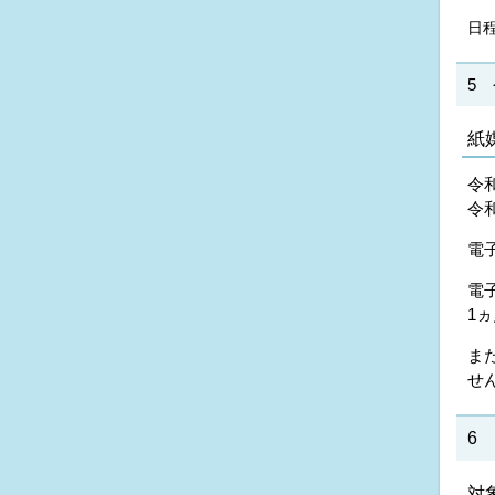
日
5
紙
令
令
電
電
1
ま
せ
6
対