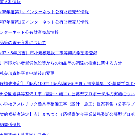
道入札情報
和8年度第1回インターネット公有財産売却情報
和7年度第1回インターネット公有財産売却情報
ンターネット公有財産売却情報
品等の電子入札について
和7・8年度吉川市小規模建設工事等契約希望者登録
川市障がい者就労施設等からの物品等の調達の推進に関する方針
札参加資格審査申請後の変更
候補先決定】「昭和100年！昭和満喫企画展」提案募集（公募型プロポ
田公園遊具等整備工事（設計・施工）公募型プロポーザルの実施につい
小学校アスレチック遊具等整備工事（設計・施工）提案募集（公募型プ
契約候補者決定】吉川まちづくり応援寄附金事業業務委託公募型プロポ
約関係例規
玉県電子入札共同システム