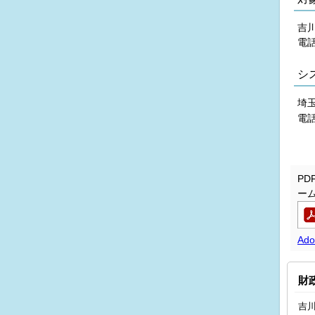
吉
電話
シ
埼
電話
P
ー
Ad
財
吉川