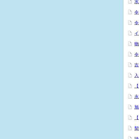
水
令
令
イ
物
令
吉
入
【
永
旭
【
契
埼