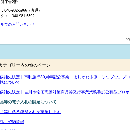
役所庁舎2階
：048‐982‐5966（直通）
クス：048-981-5392
ールでのお問い合わせ
登
カテゴリー内の他のページ
候補先決定】市制施行30周年記念事業 よしかわ未来「ソウゾウ」プ
施について
候補先決定】吉川市物価高騰対策商品券発行事業業務委託公募型プロポ
品等の電子入札の開始について
品等に係る模擬入札を実施します
札・契約情報