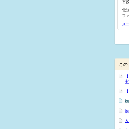
市
電話
ファ
メ
この
【
実
【
物
物
入