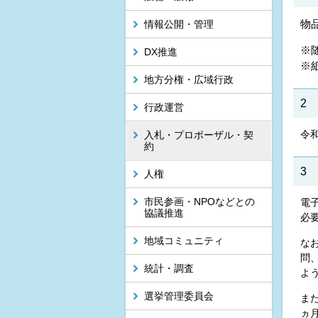
物
情報公開・管理
※
DX推進
※
地方分権・広域行政
2
行政運営
令
入札・プロポーザル・契
約
3
人権
市民参画・NPOなどとの
電
協議推進
必
地域コミュニティ
な
問
統計・調査
よ
選挙管理委員会
ま
ヵ