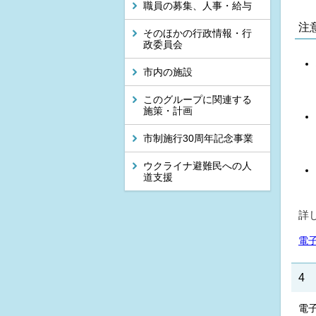
職員の募集、人事・給与
注
そのほかの行政情報・行
政委員会
市内の施設
このグループに関連する
施策・計画
市制施行30周年記念事業
ウクライナ避難民への人
道支援
詳
電
4
電