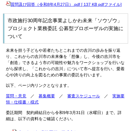
質問及び回答（令和8年4月27日）.pdf [ 137 KB pdfファイル]
市政施行30周年記念事業よしかわ未来「ソウゾウ」
プロジェクト業務委託 公募型プロポーザルの実施に
ついて
未来を担う子どもや若者たちとこれまでの吉川の歩みを振り返
り、これからの吉川市の未来像を「想像」し、今後の吉川市を
「創造」できるよう市の可能性や魅力をワークショップを行いな
がら探求し、「これからの吉川」について市へ提言を行い、愛着
心や誇りの向上を図るための事業の委託を行います。
以下、ページ内リンクとなります。
質問・意見
／
募集概要
／
審査スケジュール
／
実施要
領・仕様書・様式
委託期間 契約締結日から令和9年3月31日（水曜日）まで。詳
細は、以下の資料をご確認ください。