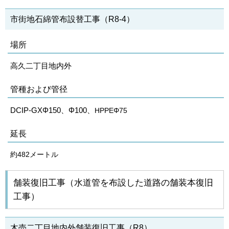
市街地石綿管布設替工事（R8‐4）
場所
高久二丁目地内外
管種および管径
DCIP‐GXΦ150、Φ100、
HPPEΦ75
延長
約482メートル
舗装復旧工事（水道管を布設した道路の舗装本復旧
工事）
木売二丁目地内外舗装復旧工事（R8）