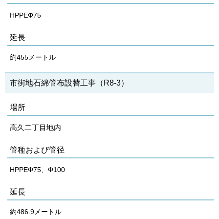
HPPEΦ75
延長
約455メートル
市街地石綿管布設替工事（R8‐3）
場所
高久二丁目地内
管種および管径
HPPEΦ75、Φ100
延長
約486.9メートル