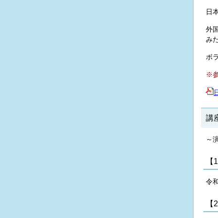
日
外
み
ボ
※
講
～
【
令和
【