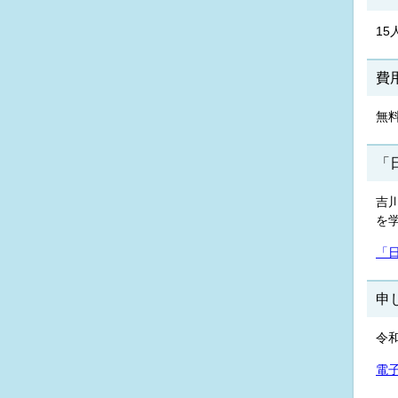
15
費
無
「
吉
を
「
申
令
電