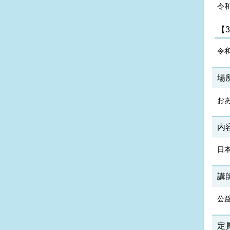
令和
【
令和
場
お
内
日
講
公益
定