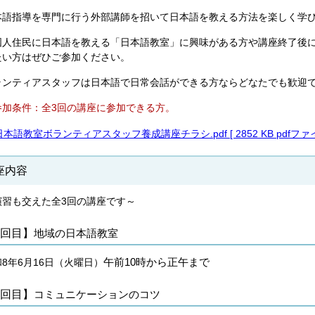
本語指導を専門に行う外部講師を招いて日本語を教える方法を楽しく学
国人住民に日本語を教える「日本語教室」に興味がある方や講座終了後
たい方はぜひご参加ください。
ランティアスタッフは日本語で日常会話ができる方ならどなたでも歓迎
参加条件：全3回の講座に参加できる方。
日本語教室ボランティアスタッフ養成講座チラシ.pdf [ 2852 KB pdfファ
座内容
演習も交えた全3回の講座です～
1回目】
地域の日本語教室
午前10時から正午まで
8年6月16日（火曜日）
2回目】
コミュニケーションのコツ