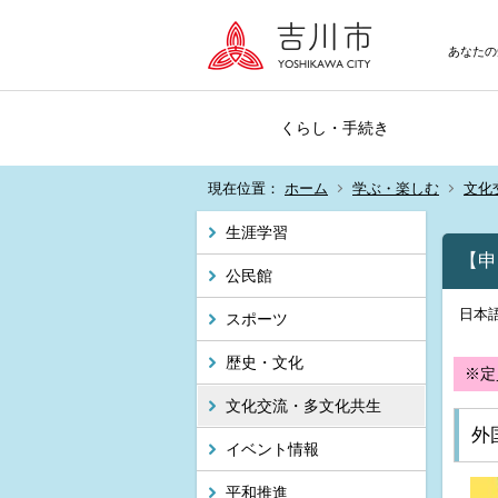
あなたの
くらし・手続き
現在位置：
ホーム
学ぶ・楽しむ
文化
生涯学習
【申
公民館
日本
スポーツ
歴史・文化
※定
文化交流・多文化共生
外
イベント情報
平和推進