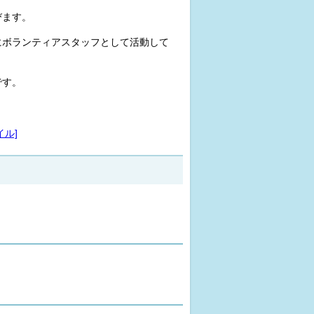
びます。
にボランティアスタッフとして活動して
です。
イル]