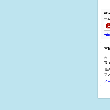
P
ー
Ad
市
吉川
市
電話
ファ
メ