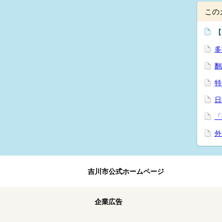
この
【
多
翻
特
日
「
外
吉川市公式ホームページ
企業広告