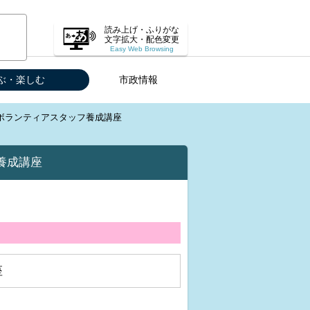
読み上げ・ふりがな
文字拡大・配色変更
Easy Web Browsing
ぶ・楽しむ
市政情報
ボランティアスタッフ養成講座
養成講座
座