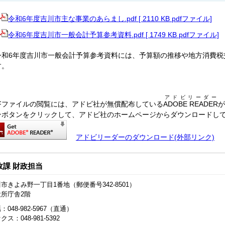
令和6年度吉川市主な事業のあらまし.pdf [ 2110 KB pdfファイル]
令和6年度吉川市一般会計予算参考資料.pdf [ 1749 KB pdfファイル]
令和6年度吉川市一般会計予算参考資料には、予算額の推移や地方消費税
す。
アドビリーダー
DFファイルの閲覧には、アドビ社が無償配布している
ADOBE READER
が
ンボタンをクリックして、アドビ社のホームページからダウンロードし
アドビリーダーのダウンロード(外部リンク)
政課 財政担当
市きよみ野一丁目1番地（郵便番号342-8501）
役所庁舎2階
：048‐982‐5967（直通）
クス：048-981-5392