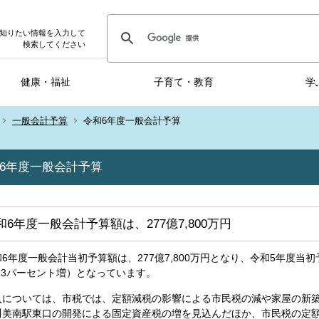
知りたい情報を入力して
検索してください
健康・福祉
子育て・教育
学
一般会計予算
令和6年度一般会計予算
6年度一般会計予算
和6年度一般会計予算額は、277億7,800万円
6年度一般会計当初予算額は、277億7,800万円となり、令和5年度当初予
9.3パーセント増）となっています。
入については、市税では、定額減税の影響による市民税の減や家屋の新
川美南駅東口の開発による固定資産税の増を見込んだほか、市民税の定