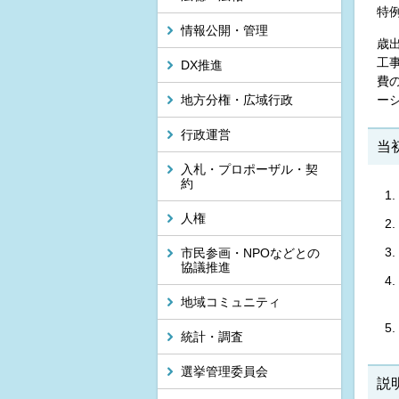
特
情報公開・管理
歳
工
DX推進
費
地方分権・広域行政
ー
行政運営
当
入札・プロポーザル・契
約
人権
市民参画・NPOなどとの
協議推進
地域コミュニティ
統計・調査
選挙管理委員会
説