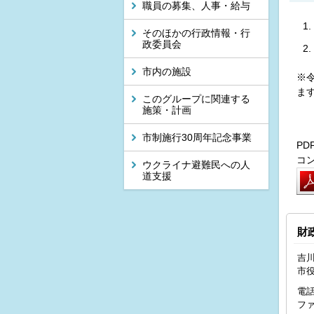
職員の募集、人事・給与
そのほかの行政情報・行
政委員会
市内の施設
※
ま
このグループに関連する
施策・計画
市制施行30周年記念事業
P
コ
ウクライナ避難民への人
道支援
財
吉川
市
電話
ファ