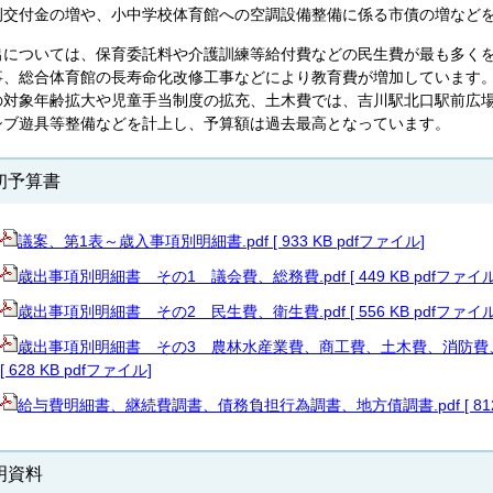
例交付金の増や、小中学校体育館への空調設備整備に係る市債の増など
出については、保育委託料や介護訓練等給付費などの民生費が最も多く
事、総合体育館の長寿命化改修工事などにより教育費が増加しています
の対象年齢拡大や児童手当制度の拡充、土木費では、吉川駅北口駅前広
シブ遊具等整備などを計上し、予算額は過去最高となっています。
初予算書
議案、第1表～歳入事項別明細書.pdf [ 933 KB pdfファイル]
歳出事項別明細書 その1 議会費、総務費.pdf [ 449 KB pdfファイル
歳出事項別明細書 その2 民生費、衛生費.pdf [ 556 KB pdfファイル
歳出事項別明細書 その3 農林水産業費、商工費、土木費、消防費、
[ 628 KB pdfファイル]
給与費明細書、継続費調書、債務負担行為調書、地方債調書.pdf [ 812 
明資料