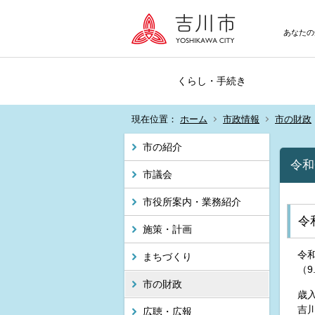
あなたの
くらし・手続き
現在位置：
ホーム
市政情報
市の財政
市の紹介
令和
市議会
市役所案内・業務紹介
令
施策・計画
令和
まちづくり
（
市の財政
歳
吉
広聴・広報