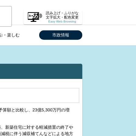
読み上げ・ふりがな
文字拡大・配色変更
Easy Web Browsing
ぶ・楽しむ
市政情報
算額と比較し、23億5,300万円の増
築、新築住宅に対する軽減措置の終了や
額減税に伴う減収補てんなどによる地方