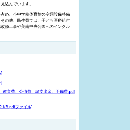
を見込んでいます。
を占め、小中学校体育館の空調設備整備
。その他、民生費では、子ども医療給付
場改修工事や美南中央公園へのインクル
]
]
教育費、公債費、諸支出金、予備費.pdf
KB pdfファイル]