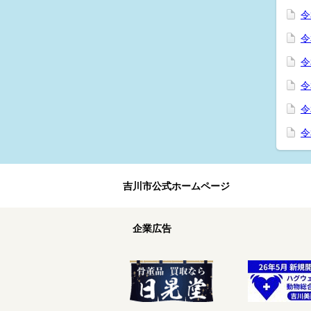
令
令
令
令
令
令
吉川市公式ホームページ
企業広告