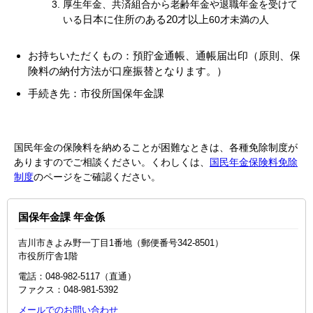
厚生年金、共済組合から老齢年金や退職年金を受けて
日本に住所のある20才以上
いる
60才未満の人
お持ちいただくもの：預貯金通帳、通帳届出印（
原則、保
険料の納付方法が口座振替となります。）
手続き先：市役所国保年金課
国民年金の保険料を納めることが困難なときは、各種免除制度が
ありますのでご相談ください。くわしくは、
国民年金保険料免除
制度
のページをご確認ください。
国保年金課 年金係
吉川市きよみ野一丁目1番地（郵便番号342-8501）
市役所庁舎1階
電話：048-982-5117（直通）
ファクス：048‐981‐5392
メールでのお問い合わせ