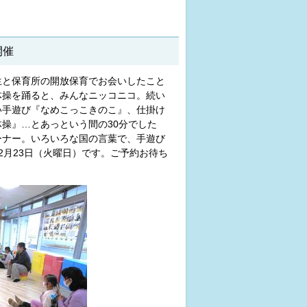
開催
生と保育所の開放保育でお会いしたこと
体操を踊ると、みんなニッコニコ。続い
い手遊び『なめこっこきのこ』、仕掛け
操』…とあっという間の30分でした
ーナー。いろいろな国の言葉で、手遊び
2月23日（火曜日）です。ご予約お待ち