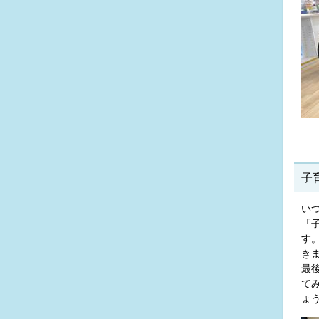
子
い
「
す
き
最
て
ょ