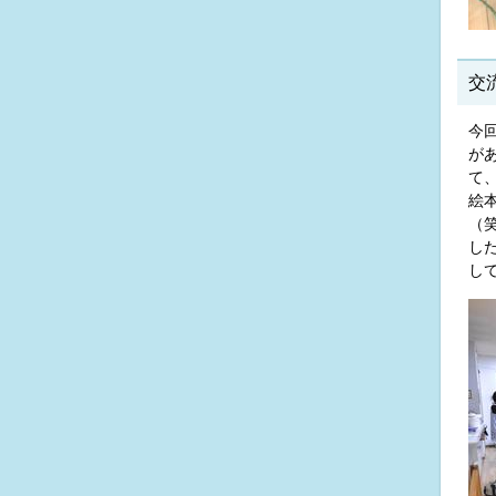
交
今
が
て
絵
（
し
し