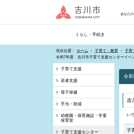
あなたの
くらし・手続き
現在位置：
ホーム
子育て・教育
子育
令和7年度 吉川市子育て支援センターイベント
子育て支援
令和
若者支援
母子保健
吉
手当・助成
い
幼稚園・保育施設・学童
保育室
子
子育て支援センター