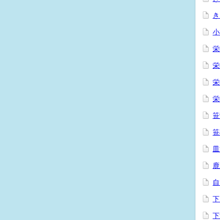
き
小
栄
栄
栄
栄
笹
笹
皿
鹿
自
下
下