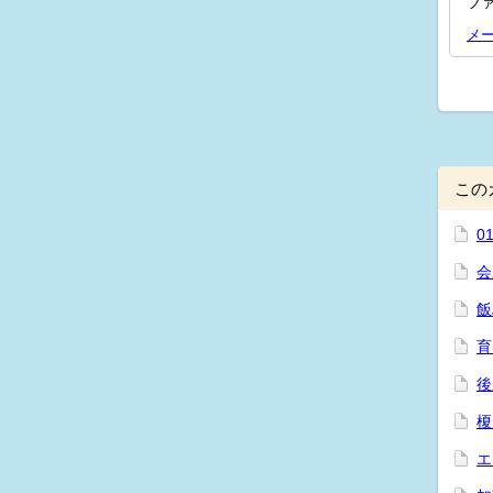
ファ
メ
この
0
会
飯
育
後
榎
エ