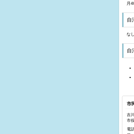
月4
自
な
自
市
吉川
市
電話