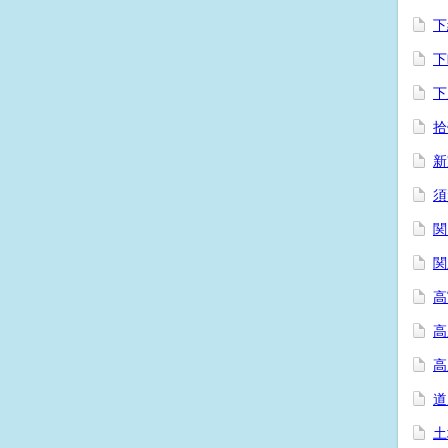
下
下
下
拾
新
須
関
関
高
高
高
道
土