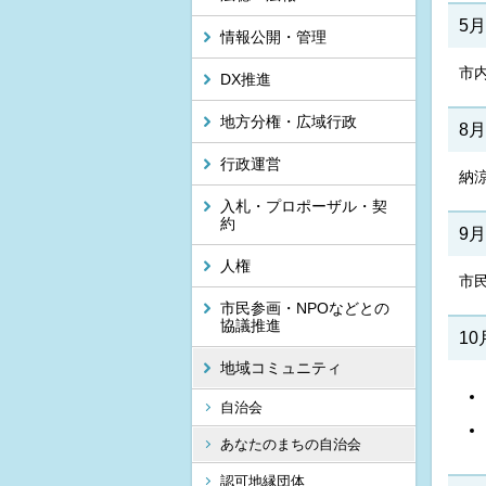
5月
情報公開・管理
市
DX推進
地方分権・広域行政
8月
行政運営
納
入札・プロポーザル・契
約
9月
人権
市
市民参画・NPOなどとの
協議推進
10
地域コミュニティ
自治会
あなたのまちの自治会
認可地縁団体