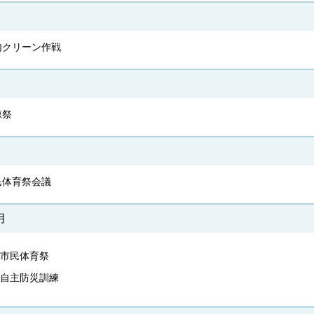
内クリーン作戦
涼祭
民体育祭会議
月
市民体育祭
自主防災訓練