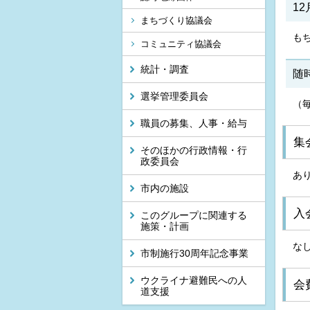
12
まちづくり協議会
も
コミュニティ協議会
統計・調査
随
選挙管理委員会
（
職員の募集、人事・給与
集
そのほかの行政情報・行
政委員会
あ
市内の施設
入
このグループに関連する
施策・計画
な
市制施行30周年記念事業
ウクライナ避難民への人
会
道支援