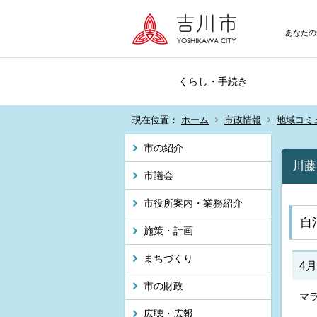
あなたの
くらし・手続き
現在位置：
ホーム
市政情報
地域コミ
市の紹介
川藤
市議会
市役所案内・業務紹介
自
施策・計画
まちづくり
4月
市の財政
マ
広聴・広報