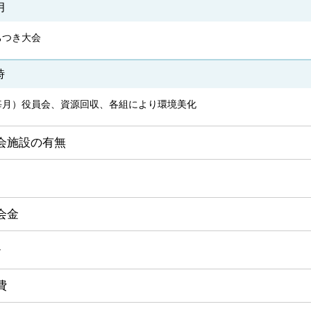
月
ちつき大会
時
毎月）役員会、資源回収、各組により環境美化
会施設の有無
り
会金
し
費