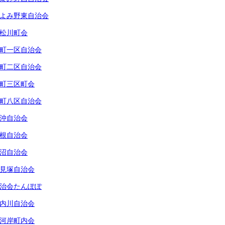
よみ野東自治会
松川町会
町一区自治会
町二区自治会
町三区町会
町八区自治会
沖自治会
根自治会
沼自治会
見塚自治会
治会たんぽぽ
内川自治会
河岸町内会