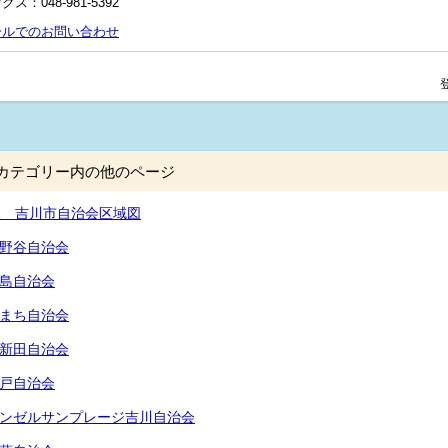
クス：048‐981‐5392
ールでのお問い合わせ
カテゴリー内の他のページ
1 吉川市自治会区域図
野谷自治会
島自治会
まち自治会
新田自治会
戸自治会
ンゼルサンプレージ吉川自治会