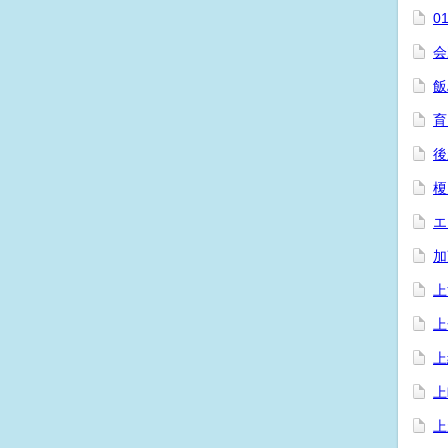
0
会
飯
育
後
榎
エ
加
上
上
上
上
上