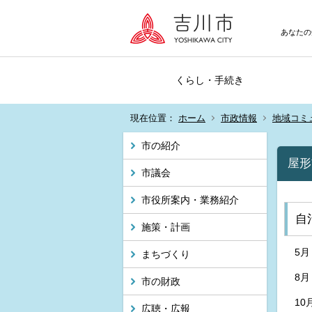
あなたの
くらし・手続き
現在位置：
ホーム
市政情報
地域コミ
市の紹介
屋形
市議会
市役所案内・業務紹介
自
施策・計画
5
まちづくり
8
市の財政
1
広聴・広報