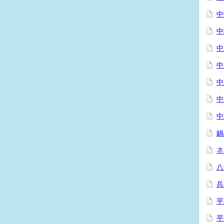
中
中
中
中
中
中
中
鍋
ネ
八
兵
平
平