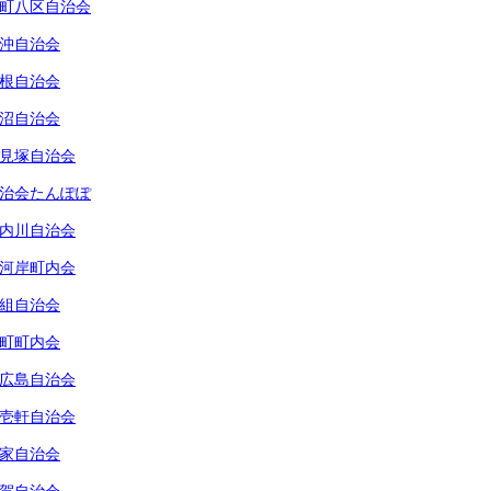
町八区自治会
沖自治会
根自治会
沼自治会
見塚自治会
治会たんぽぽ
内川自治会
河岸町内会
組自治会
町町内会
広島自治会
壱軒自治会
家自治会