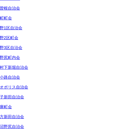
曽根自治会
町町会
野1区自治会
野2区町会
野3区自治会
野尻町内会
村下新堀自治会
小路自治会
オポリス自治会
子新田自治会
庫町会
方新田自治会
沼野尻自治会