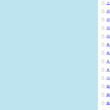
上
川
川
川
川
木
木
き
き
小
栄
栄
栄