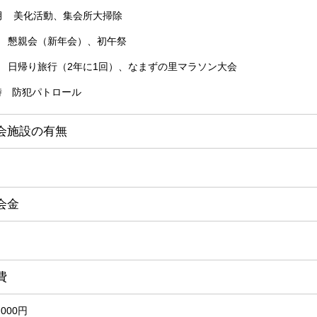
2月 美化活動、集会所大掃除
月 懇親会（新年会）、初午祭
月 日帰り旅行（2年に1回）、
なまずの里マラソン大会
時 防犯パトロール
会施設の有無
り
会金
り
費
,000円