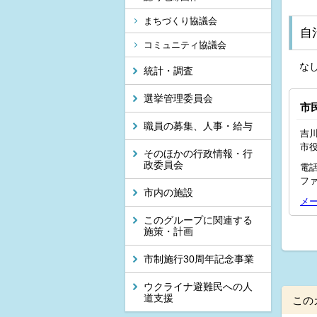
まちづくり協議会
自
コミュニティ協議会
な
統計・調査
選挙管理委員会
市
職員の募集、人事・給与
吉川
市
そのほかの行政情報・行
政委員会
電話
ファ
市内の施設
メ
このグループに関連する
施策・計画
市制施行30周年記念事業
ウクライナ避難民への人
道支援
この