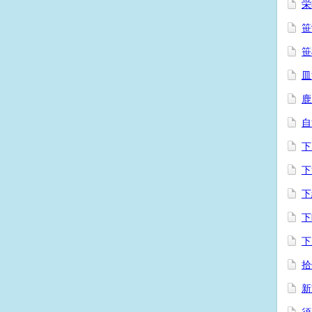
栄
笹
笹
皿
鹿
自
下
下
下
下
下
拾
新