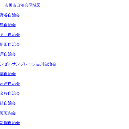
1 吉川市自治会区域図
野谷自治会
島自治会
まち自治会
新田自治会
戸自治会
ンゼルサンプレージ吉川自治会
藤自治会
河岸自治会
金杉自治会
組自治会
町町内会
新掘自治会