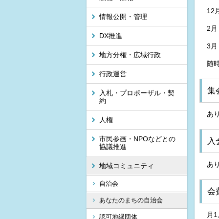
1
情報公開・管理
2
DX推進
3
地方分権・広域行政
随
行政運営
集
入札・プロポーザル・契
約
あ
人権
市民参画・NPOなどとの
入
協議推進
あ
地域コミュニティ
自治会
会
あなたのまちの自治会
月1
認可地縁団体