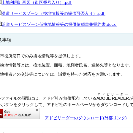
土地利用計画図（街区番号入り）.pdf
沿道サービスゾーン（換地情報等の提供可否入り）.pdf
沿道サービスゾーン仮換地情報等の提供依頼書兼誓約書.docx
意事項
市役所窓口でのみ換地情報等を提供します。
換地情報等とは、換地位置、面積、地権者氏名、連絡先等となります。
地権者との交渉等については、誠意を持った対応をお願いします。
アドビリーダー
DFファイルの閲覧には、アドビ社が無償配布している
ADOBE READER
が
ンボタンをクリックして、アドビ社のホームページからダウンロードし
アドビリーダーのダウンロード(外部リンク)