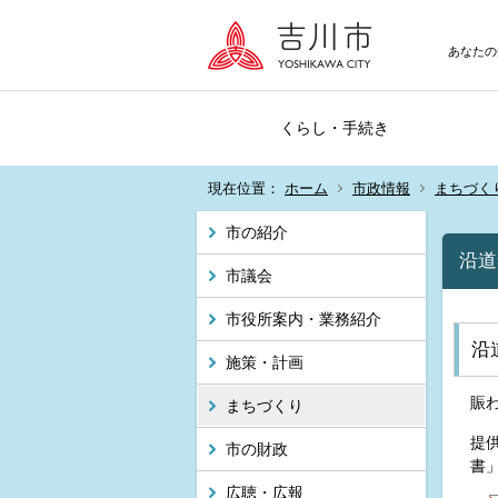
あなたの
くらし・手続き
現在位置：
ホーム
市政情報
まちづく
市の紹介
沿道
市議会
市役所案内・業務紹介
沿
施策・計画
賑
まちづくり
提
市の財政
書
広聴・広報