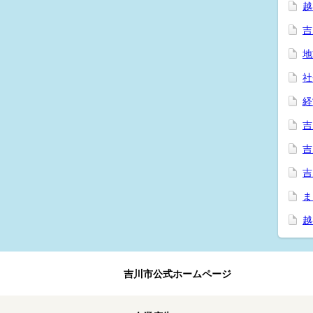
越
吉
地
社
経
吉
吉
吉
ま
越
吉川市公式ホームページ