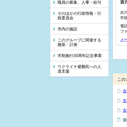
吉
職員の募集、人事・給与
吉川
そのほかの行政情報・行
政委員会
市
電話
市内の施設
ファ
メ
このグループに関連する
施策・計画
市制施行30周年記念事業
ウクライナ避難民への人
道支援
この
吉
吉
吉
沿