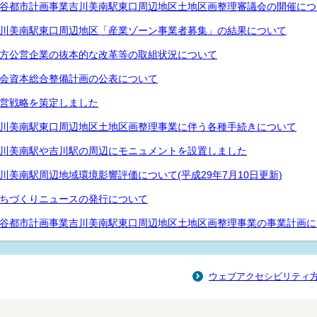
谷都市計画事業吉川美南駅東口周辺地区土地区画整理審議会の開催につ
川美南駅東口周辺地区「産業ゾーン事業者募集」の結果について
方公営企業の抜本的な改革等の取組状況について
会資本総合整備計画の公表について
営戦略を策定しました
川美南駅東口周辺地区土地区画整理事業に伴う各種手続きについて
川美南駅や吉川駅の周辺にモニュメントを設置しました
川美南駅周辺地域環境影響評価について(平成29年7月10日更新)
ちづくりニュースの発行について
谷都市計画事業吉川美南駅東口周辺地区土地区画整理事業の事業計画に
ウェブアクセシビリティ