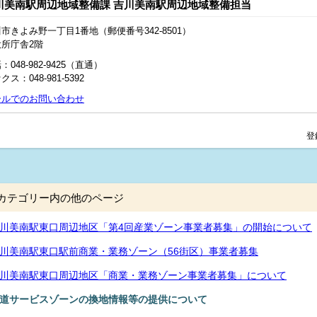
川美南駅周辺地域整備課 吉川美南駅周辺地域整備担当
市きよみ野一丁目1番地（郵便番号342-8501）
役所庁舎2階
：048-982-9425（直通）
クス：048‐981‐5392
ールでのお問い合わせ
登
カテゴリー内の他のページ
川美南駅東口周辺地区「第4回産業ゾーン事業者募集」の開始について
川美南駅東口駅前商業・業務ゾーン（56街区）事業者募集
川美南駅東口周辺地区「商業・業務ゾーン事業者募集」について
道サービスゾーンの換地情報等の提供について