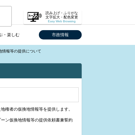
読み上げ・ふりがな
文字拡大・配色変更
Easy Web Browsing
ぶ・楽しむ
市政情報
地情報等の提供について
た地権者の仮換地情報等を提供します。
ゾーン仮換地情報等の提供依頼書兼誓約