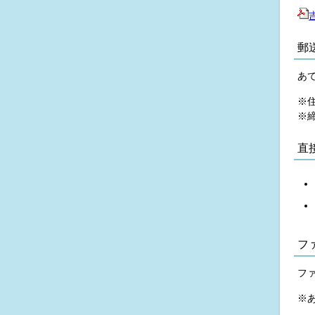
郵
あて
※
※
直
フ
ファ
※