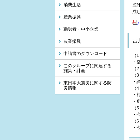
消費生活
当
成
産業振興
勤労者・中小企業
吉
農業振興
申請書のダウンロード
（
・
このグループに関連する
（
施策・計画
（
・
東日本大震災に関する防
災情報
（
・
・
（
・
（
・