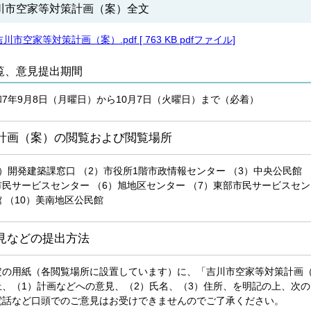
川市空家等対策計画（案）全文
吉川市空家等対策計画（案）.pdf [ 763 KB pdfファイル]
覧、意見提出期間
和7年9月8日（月曜日）から10月7日（火曜日）まで（必着）
計画（案）の閲覧および閲覧場所
1）開発建築課窓口 （2）市役所1階市政情報センター （3）中央公民館 
市民サービスセンター （6）旭地区センター （7）東部市民サービスセン
 （10）美南地区公民館
見などの提出方法
定の用紙（各閲覧場所に設置しています）に、「吉川市空家等対策計画
上、（1）計画などへの意見、（2）氏名、（3）住所、を明記の上、次
電話など口頭でのご意見はお受けできませんのでご了承ください。