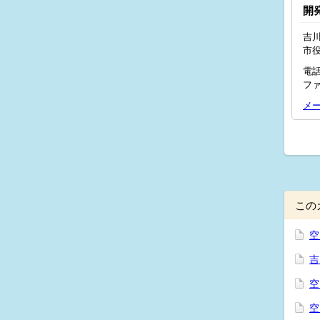
開
吉川
市
電話
ファ
メ
この
空
吉
空
空