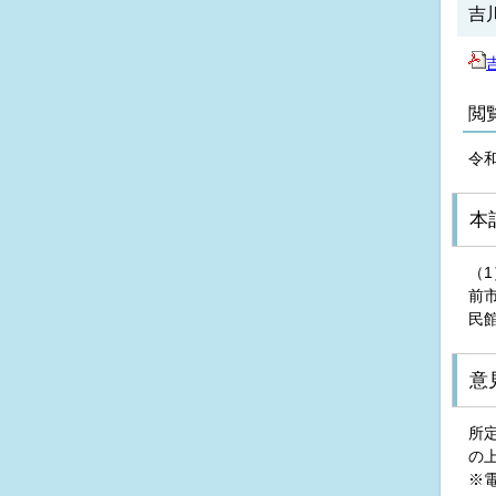
吉
閲
令
本
（
前
民館
意
所
の
※