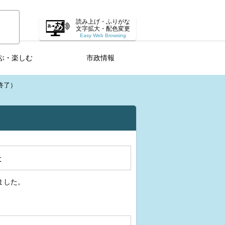
読み上げ・ふりがな
文字拡大・配色変更
Easy Web Browsing
ぶ・楽しむ
市政情報
終了）
）
た
ました。