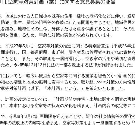
川市空家等対策計画（案）に関する意見募集の趣旨
年、地域における人口減少や既存の住宅・建物の老朽化などに伴い、適
、防犯、衛生、景観の阻害等の多岐にわたる問題を生じさせ、地域住民
況を鑑み、地域住民の生命、身体または財産を保護するとともに、その
活用を促進するため、早急な対策の実施が求められています。
は、平成27年5月に「空家等対策の推進に関する特別措置法（平成26年法
全面施行し、国、都道府県、市町村、所有者又は管理者それぞれの責務
くこととし、また、その取組を一層円滑化し、空き家の活用や適切な管
るため、令和5年12月13日に法の一部を改正する法律が施行されました
市においても、幅広い観点から空家等に関する施策を総合的かつ計画的
の福祉の増進と地域の振興に寄与するため、取り組むべき対策の方向性
空家等対策計画（以下、「本計画」という。）を策定いたしました。
た、計画の改定については、「計画期間や住宅・土地に関する調査の実
とに、本市における空家等の状況の変化を踏まえ、計画内容の改定等に
こで、令和8年3月に計画期限を迎えることや、近年の社会情勢等の変化
和5年の法改正の内容等を踏まえ、空家等対策をより一層推進するため「
。