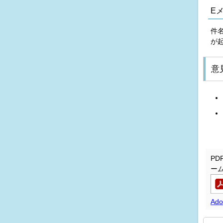
E
件
が
意
P
ー
Ad