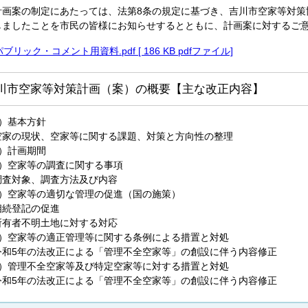
計画案の制定にあたっては、法第8条の規定に基づき、吉川市空家等対策
しましたことを市民の皆様にお知らせするとともに、計画案に対するご
パブリック・コメント用資料.pdf [ 186 KB pdfファイル]
川市空家等対策計画（案）の概要【主な改正内容】
1）基本方針
空家の現状、空家等に関する課題、対策と方向性の整理
2）計画期間
3）空家等の調査に関する事項
調査対象、調査方法及び内容
4）空家等の適切な管理の促進（国の施策）
相続登記の促進
所有者不明土地に対する対応
5）空家等の適正管理等に関する条例による措置と対処
令和5年の法改正による「管理不全空家等」の創設に伴う内容修正
6）管理不全空家等及び特定空家等に対する措置と対処
令和5年の法改正による「管理不全空家等」の創設に伴う内容修正