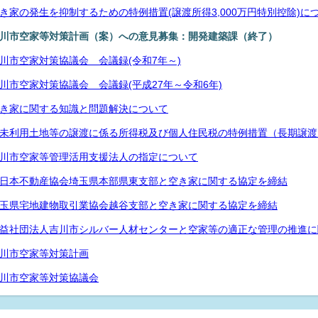
き家の発生を抑制するための特例措置(譲渡所得3,000万円特別控除)に
川市空家等対策計画（案）への意見募集：開発建築課（終了）
川市空家対策協議会 会議録(令和7年～)
川市空家対策協議会 会議録(平成27年～令和6年)
き家に関する知識と問題解決について
未利用土地等の譲渡に係る所得税及び個人住民税の特例措置（長期譲渡
川市空家等管理活用支援法人の指定について
日本不動産協会埼玉県本部県東支部と空き家に関する協定を締結
玉県宅地建物取引業協会越谷支部と空き家に関する協定を締結
益社団法人吉川市シルバー人材センターと空家等の適正な管理の推進に
川市空家等対策計画
川市空家等対策協議会