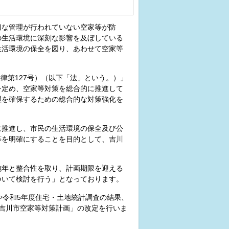
切な管理が行われていない空家等が防
の生活環境に深刻な影響を及ぼしている
生活環境の保全を図り、あわせて空家等
律第127号）（以下「法」という。）」
を定め、空家等対策を総合的に推進して
理を確保するための総合的な対策強化を
。
に推進し、市民の生活環境の保全及び公
等を明確にすることを目的として、吉川
施年と整合性を取り、計画期限を迎える
ついて検討を行う」となっております。
や令和5年度住宅・土地統計調査の結果、
吉川市空家等対策計画」の改定を行いま