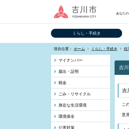
あなたの
くらし・手続き
現在位置：
ホーム
くらし・手続き
住
マイナンバー
吉川
届出・証明
税金
吉
ごみ・リサイクル
こ
身近な生活環境
意
環境保全
公害対策