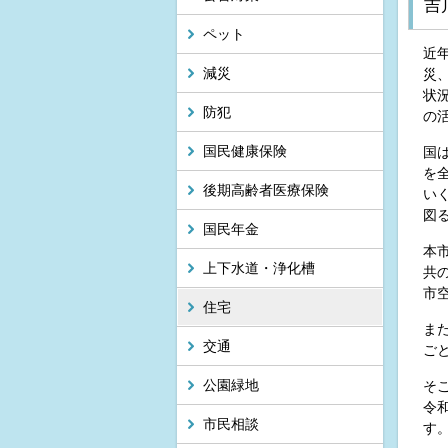
吉
ペット
近
減災
災
状
防犯
の
国民健康保険
国
を
後期高齢者医療保険
い
図
国民年金
本
上下水道・浄化槽
共
市
住宅
ま
交通
ご
公園緑地
そ
令
市民相談
す