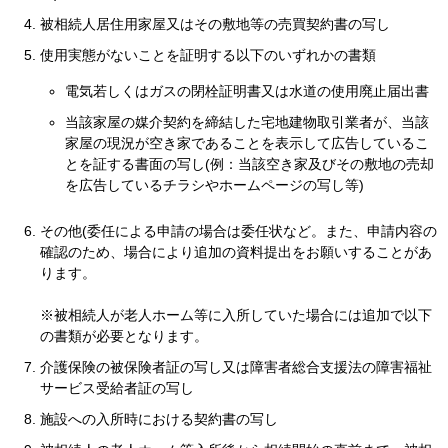
被相続人居住用家屋又はその敷地等の売買契約書の写し
使用実態がないことを証明する以下のいずれかの書類
電気若しくはガスの閉栓証明書又は水道の使用廃止届出書
当該家屋の媒介契約を締結した宅地建物取引業者が、当該
家屋の現況が空き家であることを表示して広告しているこ
とを証する書面の写し(例：当該空き家及びその敷地の売却
を広告しているチラシやホームページの写し等)
その他(委任による申請の場合は委任状など。また、申請内容の
確認のため、場合により追加の資料提出をお願いすることがあ
ります。
※被相続人が老人ホーム等に入所していた場合には追加で以下
の書類が必要となります。
介護保険の被保険者証の写し又は障害者総合支援法の障害福祉
サービス受給者証の写し
施設への入所時における契約書の写し