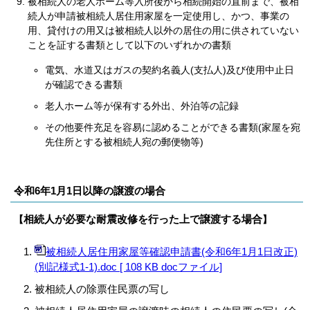
被相続人の老人ホーム等入所後から相続開始の直前まで、被相
続人が申請被相続人居住用家屋を一定使用し、かつ、事業の
用、貸付けの用又は被相続人以外の居住の用に供されていない
ことを証する書類として以下のいずれかの書類
電気、水道又はガスの契約名義人(支払人)及び使用中止日
が確認できる書類
老人ホーム等が保有する外出、外泊等の記録
その他要件充足を容易に認めることができる書類(家屋を宛
先住所とする被相続人宛の郵便物等)
令和6年1月1日以降の譲渡の場合
相続人が必要な耐震改修を行った上で譲渡する場合
【
】
被相続人居住用家屋等確認申請書(令和6年1月1日改正)
(別記様式1-1).doc [ 108 KB docファイル]
被相続人の除票住民票の写し