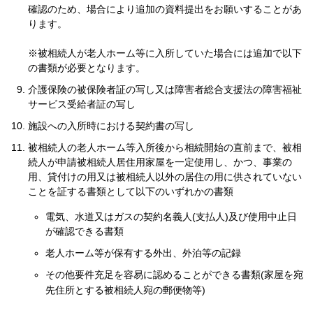
確認のため、場合により追加の資料提出をお願いすることがあ
ります。
※被相続人が老人ホーム等に入所していた場合には追加で以下
の書類が必要となります。
介護保険の被保険者証の写し又は障害者総合支援法の障害福祉
サービス受給者証の写し
施設への入所時における契約書の写し
被相続人の老人ホーム等入所後から相続開始の直前まで、被相
続人が申請被相続人居住用家屋を一定使用し、かつ、事業の
用、貸付けの用又は被相続人以外の居住の用に供されていない
ことを証する書類として以下のいずれかの書類
電気、水道又はガスの契約名義人(支払人)及び使用中止日
が確認できる書類
老人ホーム等が保有する外出、外泊等の記録
その他要件充足を容易に認めることができる書類(家屋を宛
先住所とする被相続人宛の郵便物等)