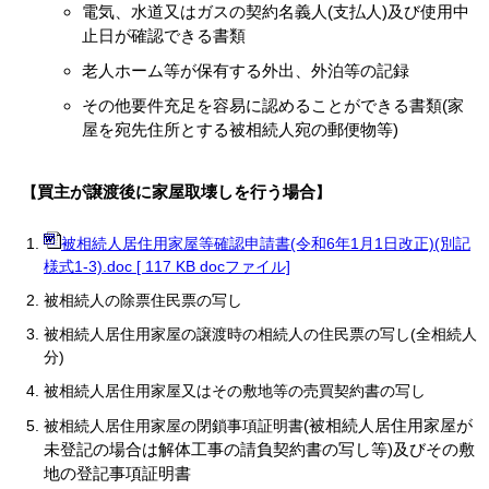
電気、水道又はガスの契約名義人(支払人)及び使用中
止日が確認できる書類
老人ホーム等が保有する外出、外泊等の記録
その他要件充足を容易に認めることができる書類(家
屋を宛先住所とする被相続人宛の郵便物等)
買主が譲渡後に家屋取壊しを行う場合
【
】
被相続人居住用家屋等確認申請書(令和6年1月1日改正)(別記
様式1-3).doc [ 117 KB docファイル]
被相続人の除票住民票の写し
被相続人居住用家屋の譲渡時の相続人の住民票の写し(全相続人
分)
被相続人居住用家屋又はその敷地等の売買契約書の写し
(被相続人居住用家屋が
被相続人居住用家屋の閉鎖事項証明書
未登記の場合は解体工事の請負契約書の写し等)及びその敷
地の登記事項証明書