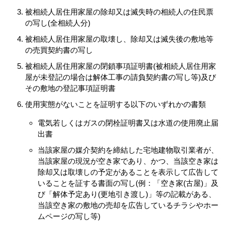
被相続人居住用家屋の除却又は滅失時の相続人の住民票
の写し(全相続人分)
被相続人居住用家屋の取壊し、除却又は滅失後の敷地等
の売買契約書の写し
被相続人居住用家屋の閉鎖事項証明書
(被相続人居住用家
屋が未登記の場合は解体工事の請負契約書の写し等)及び
その敷地の登記事項証明書
使用実態がないことを証明する以下のいずれかの書類
電気若しくはガスの閉栓証明書又は水道の使用廃止届
出書
当該家屋の媒介契約を締結した宅地建物取引業者が、
当該家屋の現況が空き家であり、かつ、当該空き家は
除却又は取壊しの予定があることを表示して広告して
いることを証する書面の写し(例：「空き家(古屋)」及
び「解体予定あり(更地引き渡し)
」
等の記載がある、
当該空き家の敷地の売却を広告しているチラシやホー
ムページの写し等)