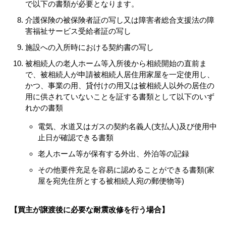
で以下の書類が必要となります。
介護保険の被保険者証の写し又は障害者総合支援法の障
害福祉サービス受給者証の写し
施設への入所時における契約書の写し
被相続人の老人ホーム等入所後から相続開始の直前ま
で、被相続人が申請被相続人居住用家屋を一定使用し、
かつ、事業の用、貸付けの用又は被相続人以外の居住の
用に供されていないことを証する書類として以下のいず
れかの書類
電気、水道又はガスの契約名義人(支払人)及び使用中
止日が確認できる書類
老人ホーム等が保有する外出、外泊等の記録
その他要件充足を容易に認めることができる書類(家
屋を宛先住所とする被相続人宛の郵便物等)
【買主が譲渡後に必要な耐震改修を行う場合】