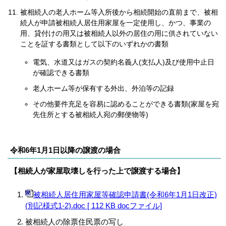
被相続人の老人ホーム等入所後から相続開始の直前まで、被相
続人が申請被相続人居住用家屋を一定使用し、かつ、事業の
用、貸付けの用又は被相続人以外の居住の用に供されていない
ことを証する書類として以下のいずれかの書類
電気、水道又はガスの契約名義人(支払人)及び使用中止日
が確認できる書類
老人ホーム等が保有する外出、外泊等の記録
その他要件充足を容易に認めることができる書類(家屋を宛
先住所とする被相続人宛の郵便物等)
令和6年1月1日以降の譲渡の場合
【相続人が家屋取壊しを行った上で譲渡する場合】
被相続人居住用家屋等確認申請書(令和6年1月1日改正)
(別記様式1-2).doc [ 112 KB docファイル]
被相続人の除票住民票の写し