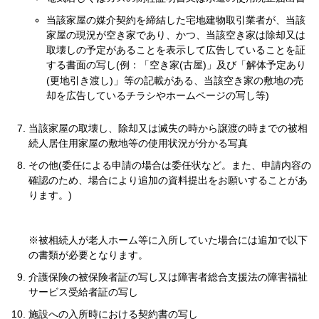
当該家屋の媒介契約を締結した宅地建物取引業者が、当該
家屋の現況が空き家であり、かつ、当該空き家は除却又は
取壊しの予定があることを表示して広告していることを証
する書面の写し(例：「空き家(古屋)」及び「解体予定あり
」
(更地引き渡し)
等の記載がある、当該空き家の敷地の売
却を広告しているチラシやホームページの写し等)
当該家屋の取壊し、除却又は滅失の時から譲渡の時までの被相
続人居住用家屋の敷地等の使用状況が分かる写真
その他(委任による申請の場合は委任状など。また、申請内容の
確認のため、場合により追加の資料提出をお願いすることがあ
ります。)
※被相続人が老人ホーム等に入所していた場合には追加で以下
の書類が必要となります。
介護保険の被保険者証の写し又は障害者総合支援法の障害福祉
サービス受給者証の写し
施設への入所時における契約書の写し