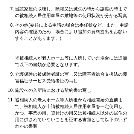
当該家屋の取壊し、除却又は滅失の時から譲渡の時まで
の被相続人居住用家屋の敷地等の使用状況が分かる写真
その他(委任による申請の場合は委任状など。また、申請
内容の確認のため、場合により追加の資料提出をお願い
することがあります。)
※被相続人が老人ホーム等に入所していた場合には追加
で以下の書類が必要となります。
介護保険の被保険者証の写し又は障害者総合支援法の障
害福祉サービス受給者証の写し
施設への入所時における契約書の写し
被相続人の老人ホーム等入所後から相続開始の直前ま
で、被相続人が申請被相続人居住用家屋を一定使用し、
かつ、事業の用、貸付けの用又は被相続人以外の居住の
用に供されていないことを証する書類として以下のいず
れかの書類