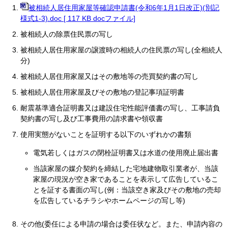
被相続人居住用家屋等確認申請書(令和6年1月1日改正)(別記
様式1-3).doc [ 117 KB docファイル]
被相続人の除票住民票の写し
被相続人居住用家屋の譲渡時の相続人の住民票の写し(全相続人
分)
被相続人居住用家屋又はその敷地等の売買契約書の写し
被相続人居住用家屋及びその敷地の登記事項証明書
耐震基準適合証明書又は建設住宅性能評価書の写し、工事請負
契約書の写し及び工事費用の請求書や領収書
使用実態がないことを証明する以下のいずれかの書類
電気若しくはガスの閉栓証明書又は水道の使用廃止届出書
当該家屋の媒介契約を締結した宅地建物取引業者が、当該
家屋の現況が空き家であることを表示して広告しているこ
とを証する書面の写し(例：当該空き家及びその敷地の売却
を広告しているチラシやホームページの写し等)
その他(委任による申請の場合は委任状など。また、申請内容の