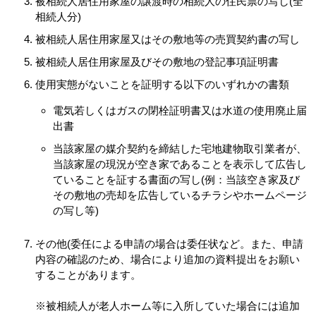
被相続人居住用家屋の譲渡時の相続人の住民票の写し(全
相続人分)
被相続人居住用家屋又はその敷地等の売買契約書の写し
被相続人居住用家屋及びその敷地の登記事項証明書
使用実態がないことを証明する以下のいずれかの書類
電気若しくはガスの閉栓証明書又は水道の使用廃止届
出書
当該家屋の媒介契約を締結した宅地建物取引業者が、
当該家屋の現況が空き家であることを表示して広告し
ていることを証する書面の写し(例：当該空き家及び
その敷地の売却を広告しているチラシやホームページ
の写し等)
その他(委任による申請の場合は委任状など。また、申請
内容の確認のため、場合により追加の資料提出をお願い
することがあります。
※被相続人が老人ホーム等に入所していた場合には追加