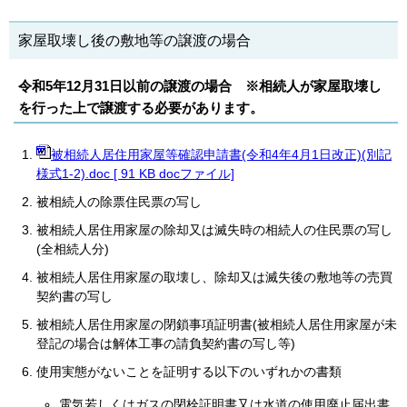
家屋取壊し後の敷地等の譲渡の場合
令和5年12月31日以前の譲渡の場合 ※相続人が家屋取壊し
を行った上で譲渡する必要があります。
被相続人居住用家屋等確認申請書(令和4年4月1日改正)(別記
様式1-2).doc [ 91 KB docファイル]
被相続人の除票住民票の写し
被相続人居住用家屋の除却又は滅失時の相続人の住民票の写し
(全相続人分)
被相続人居住用家屋の取壊し、除却又は滅失後の敷地等の売買
契約書の写し
被相続人居住用家屋の閉鎖事項証明書(被相続人居住用家屋が未
登記の場合は解体工事の請負契約書の写し等)
使用実態がないことを証明する以下のいずれかの書類
電気若しくはガスの閉栓証明書又は水道の使用廃止届出書