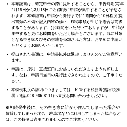
本確認書は、確定申告の際に提出することから、申告時期(毎年
2月15日から3月15日ごろ)前後に申請が集中することが予想さ
れます。本確認書は申請から発行までに1週間から10日程度(提
出書類の不備や記入内容の修正、確認事項が生じる場合は前後
することがあります。)お時間をいただいておりますが、申請が
集中すると更にお時間をいただく場合もございます。既に対象
となる空き家及びその敷地を売却された方は、お早めに申請い
ただくようお願いいたします。
提出された書類は、申請書以外は返却しませんのでご注意願い
ます。
申請は、原則、直接窓口にお越しいただきますようお願しま
す。なお、申請日当日の発行はできかねますので、ご了承くだ
さい。
本特例制度の詳細につきましては、所管する税務署(越谷税務
署：電話048‐965‐8111)へ直接お問い合わせください。
相続発生後に、その空き家に誰かが住んでしまった場合や
※
賃貸してしまった場合、駐車場などに利用してしまった場合など
は、この特例は適用されませんのでご注意ください。