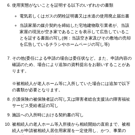
使用実態がないことを証明する以下のいずれかの書類
電気若しくはガスの閉栓証明書又は水道の使用廃止届出書
当該家屋の媒介契約を締結した宅地建物取引業者が、当該
家屋の現況が空き家であることを表示して広告しているこ
とを証する書面の写し(例：当該空き家及びその敷地の売却
を広告しているチラシやホームページの写し等)
その他(委任による申請の場合は委任状など。また、申請内容の
確認のため、場合により追加の資料提出をお願いすることがあ
ります。
※被相続人が老人ホーム等に入所していた場合には追加で以下
の書類が必要となります。
介護保険の被保険者証の写し又は障害者総合支援法の障害福祉
サービス受給者証の写し
施設への入所時における契約書の写し
被相続人の老人ホーム等入所後から相続開始の直前まで、被相
続人が申請被相続人居住用家屋を一定使用し、かつ、事業の