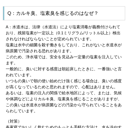
Q：カルキ臭、塩素臭を感じるのはなぜ？
A：水道水は、法律（水道法）により塩素消毒が義務付けられて
おり、残留塩素が一定以上（0.1ミリグラム/リットル以上）検出
されなければならないことが定められています。
塩素は水中の細菌を殺す働きをしており、これがないと水道水が
病原菌で汚染される恐れがあります。
このため、浄水場では、安全を見込み一定量の塩素を注入してい
ます。
一般的に、臭いに対する感度は朝起床したときに、一番強いと言
われています。
いつもの臭いで朝の使い始めだけ強く感じる場合は、臭いの感度
が高くなっているためと思われますので、心配はありません。
あるいは、塩素の注入の関係で給水地区によって、または、気候
や体調などによりカルキ臭、塩素臭を感じることがありますが、
この臭いは水道水が病原菌などの汚染から守られていることをあ
らわしています。
（対策）
各家庭でおいしく飲むためのもっとも手軽な方法は、水を冷やす