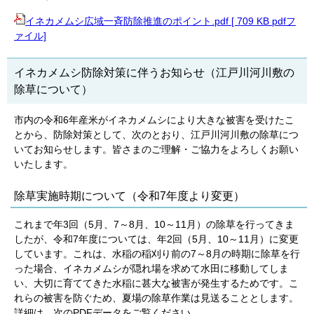
イネカメムシ広域一斉防除推進のポイント.pdf [ 709 KB pdfフ
ァイル]
イネカメムシ防除対策に伴うお知らせ（江戸川河川敷の
除草について）
市内の令和6年産米がイネカメムシにより大きな被害を受けたこ
とから、防除対策として、次のとおり、江戸川河川敷の除草につ
いてお知らせします。皆さまのご理解・ご協力をよろしくお願い
いたします。
除草実施時期について（令和7年度より変更）
これまで年3回（5月、7～8月、10～11月）の除草を行ってきま
したが、令和7年度については、年2回（5月、10～11月）に変更
しています。これは、水稲の稲刈り前の7～8月の時期に除草を行
った場合、イネカメムシが隠れ場を求めて水田に移動してしま
い、大切に育ててきた水稲に甚大な被害が発生するためです。こ
れらの被害を防ぐため、夏場の除草作業は見送ることとします。
詳細は、次のPDFデータをご覧ください。