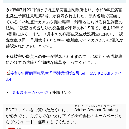
令和8年7月29日付けで埼玉県病害虫防除所より、令和8年度病害
虫発生予察注意報第2号」が発表されました。県内各地で実施し
ているイネ斑点米カメムシ類の畦畔・雑種地における発生調査の
結果、1調査地点当たりの発生量が平年の約1.5倍で、過去10年で
3番目に多く、また、7月中旬の病害虫発生状況調査において、調
査定点水田（早期栽培）8地点中3点地点でイネカメムシの侵入が
確認されたとのことです。
不稔被害や斑点米の発生が懸念されますので、出穂期から乳熟期
にかけての防除と定期的な除草を行ってください。
令和8年度病害虫発生予察注意報第2号.pdf [ 539 KB pdfファイ
ル]
埼玉県ホームページ
（外部リンク）
アドビ アクロバットリーダー
PDFファイルをご覧いただくには、「
Adobe Acrobat Reader
」
が必要です。お持ちでない方はアドビ株式会社のホームページか
らダウンロード（無料）してください。