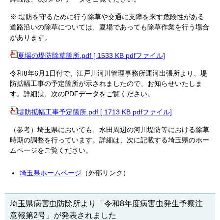
※ 堤防を守るために行う除草や交通に支障を来す危険性がある
道路沿いの除草については、夏場であっても除草作業を行う場合
があります。
夏場の堤防除草箇所.pdf [ 1533 KB pdfファイル]
令和8年6月1日付で、江戸川河川管理事務所運河出張所より、堤
防拡幅工事の予定箇所が示されましたので、お知らせいたしま
す。詳細は、次のPDFデータをご覧ください。
堤防拡幅工事予定箇所.pdf [ 1713 KB pdfファイル]
（参考）埼玉県においても、水田周辺の河川堤防等における除草
時期の調整を行っています。詳細は、次に記載する埼玉県のホー
ムページをご覧ください。
埼玉県ホームページ
（外部リンク）
埼玉県病害虫防除所より「令和8年度病害虫発生予察注
意報第2号」が発表されました