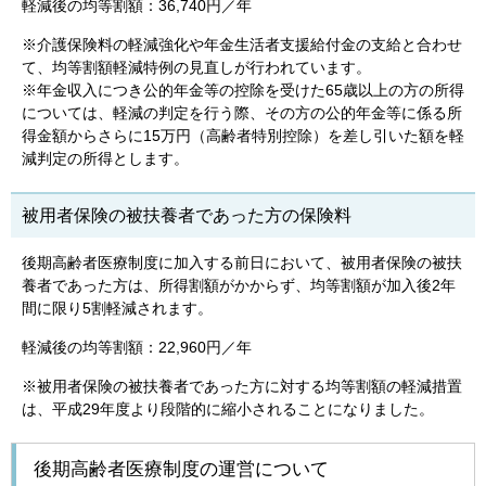
軽減後の均等割額：36,740円／年
※介護保険料の軽減強化や年金生活者支援給付金の支給と合わせ
て、均等割額軽減特例の見直しが行われています。
※年金収入につき公的年金等の控除を受けた65歳以上の方の所得
については、軽減の判定を行う際、その方の公的年金等に係る所
得金額からさらに15万円（高齢者特別控除）を差し引いた額を軽
減判定の所得とします。
被用者保険の被扶養者であった方の保険料
後期高齢者医療制度に加入する前日において、被用者保険の被扶
養者であった方は、所得割額がかからず、均等割額が加入後2年
間に限り5割軽減されます。
軽減後の均等割額：22,960円／年
※被用者保険の被扶養者であった方に対する均等割額の軽減措置
は、平成29年度より段階的に縮小されることになりました。
後期高齢者医療制度の運営について