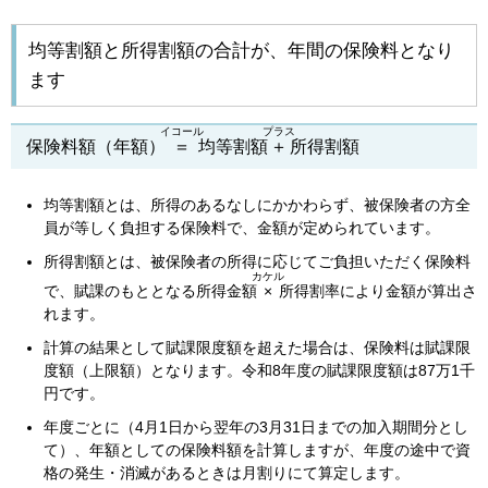
均等割額と所得割額の合計が、年間の保険料となり
ます
イコール
プラス
保険料額（年額）
＝
均等割額
＋
所得割額
均等割額とは、所得のあるなしにかかわらず、被保険者の方全
員が等しく負担する保険料で、金額が定められています。
所得割額とは、被保険者の所得に応じてご負担いただく保険料
カケル
で、賦課のもととなる所得金額
×
所得割率により金額が算出さ
れます。
計算の結果として賦課限度額を超えた場合は、保険料は賦課限
度額（上限額）となります。令和8年度の賦課限度額は87万1千
円です。
年度ごとに（4月1日から翌年の3月31日までの加入期間分とし
て）、年額としての保険料額を計算しますが、年度の途中で資
格の発生・消滅があるときは月割りにて算定します。