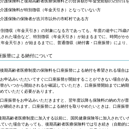
介護保険料と後期高齢者医療保険料との合算額が年金受給額の2分の1
介護保険料が特別徴収（年金天引き）となっていない方
介護保険の保険者が吉川市以外の市町村である方
特別徴収（年金天引き）の対象になる方であっても、年度の途中に75歳
入された場合など、特別徴収（年金天引き）が始まるまでに、時間がか
（年金天引き）が始まるまでに、普通徴収（納付書・口座振替）により
座振替による納付について
後期高齢者医療制度の保険料を口座振替による納付を希望される場合は
お申込みいただいてすぐに口座振替が開始することができない場合があ
替がいつから開始されるか確認していただき、口座振替開始までに納期
めていただく必要があります。
口座振替をお申込みいただきますと、翌年度以降も保険料の納め方が普
が継続されます。口座振替による納付を取りやめたいときは、口座振替
後期高齢者医療制度に加入する以前に、国民健康保険等に加入されてい
れていた場合であっても、後期高齢者医療保険料では引き続き（自動的