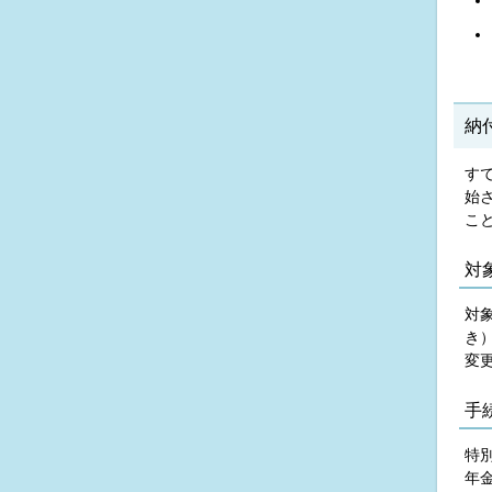
納
す
始
こ
対
対
き
変
手
特
年