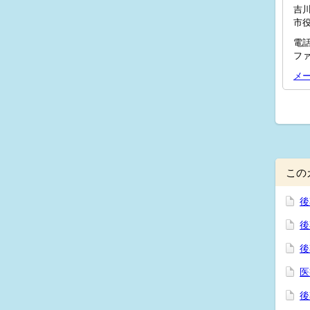
吉川
市
電話
ファ
メ
この
後
後
後
医
後