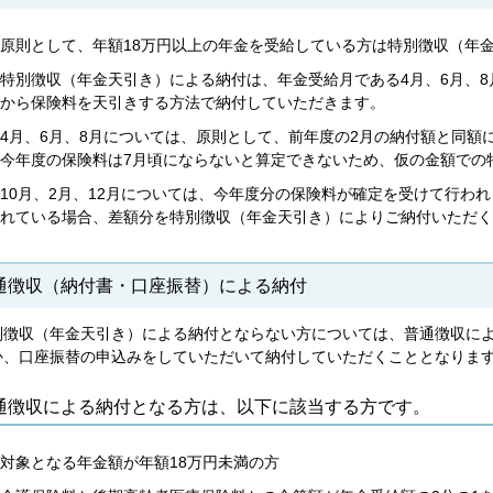
原則として、年額18万円以上の年金を受給している方は特別徴収（年
特別徴収（年金天引き）による納付は、年金受給月である4月、6月、8月
から保険料を天引きする方法で納付していただきます。
4月、6月、8月については、原則として、前年度の2月の納付額と同額
今年度の保険料は7月頃にならないと算定できないため、仮の金額での
10月、2月、12月については、今年度分の保険料が確定を受けて行われ
れている場合、差額分を特別徴収（年金天引き）によりご納付いただく
通徴収（納付書・口座振替）による納付
別徴収（年金天引き）による納付とならない方については、普通徴収に
か、口座振替の申込みをしていただいて納付していただくこととなりま
通徴収による納付となる方は、以下に該当する方です。
対象となる年金額が年額18万円未満の方