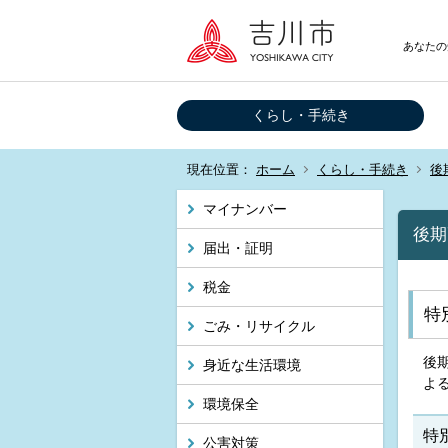
あなたの
くらし・手続き
現在位置：
ホーム
くらし・手続き
後
マイナンバー
後期
届出・証明
税金
特
ごみ・リサイクル
後
身近な生活環境
よ
環境保全
特
公害対策