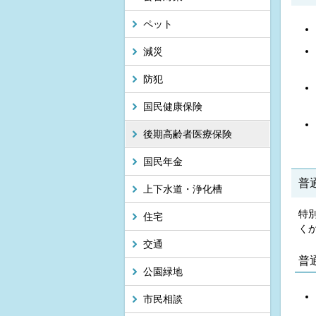
ペット
減災
防犯
国民健康保険
後期高齢者医療保険
国民年金
普
上下水道・浄化槽
特
住宅
く
交通
普
公園緑地
市民相談