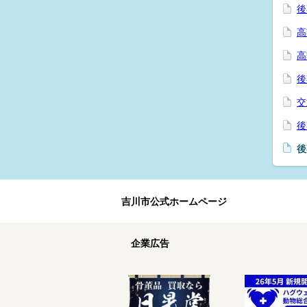
後
高
高
後
交
後
後
吉川市公式ホームページ
企業広告