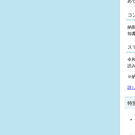
め
コ
納
知
ス
令
読
※
詳
特