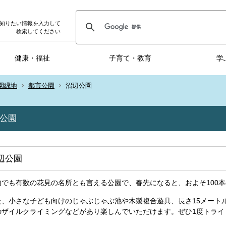
知りたい情報を入力して
検索してください
健康・福祉
子育て・教育
学
園緑地
都市公園
沼辺公園
公園
辺公園
内でも有数の花見の名所とも言える公園で、春先になると、およそ100
た、小さな子ども向けのじゃぶじゃぶ池や木製複合遊具、長さ15メート
のザイルクライミングなどがあり楽しんでいただけます。ぜひ1度トライ