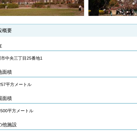
設概要
在
川市中央三丁目25番地1
地面積
,257平方メートル
場面積
,500平方メートル
の他施設