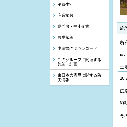
消費生活
産業振興
勤労者・中小企業
施
農業振興
所
申請書のダウンロード
吉
このグループに関連する
施策・計画
土
東日本大震災に関する防
20
災情報
広
約3
そ