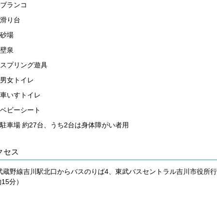
ブランコ
滑り台
砂場
壁泉
スプリング遊具
男女トイレ
車いすトイレ
ベビーシート
駐車場 約27台、うち2台は身体障がい者用
クセス
R武蔵野線吉川駅北口からバスのりば4、東武バスセントラル吉川市役所
15分）