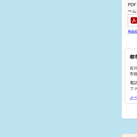
PD
ーム
Ado
都
吉川
市
電話
ファ
メ