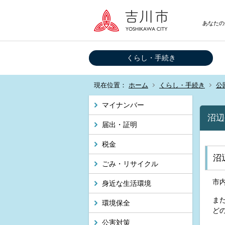
あなたの
くらし・手続き
現在位置：
ホーム
くらし・手続き
公
マイナンバー
沼辺
届出・証明
税金
沼
ごみ・リサイクル
市
身近な生活環境
ま
環境保全
ど
公害対策