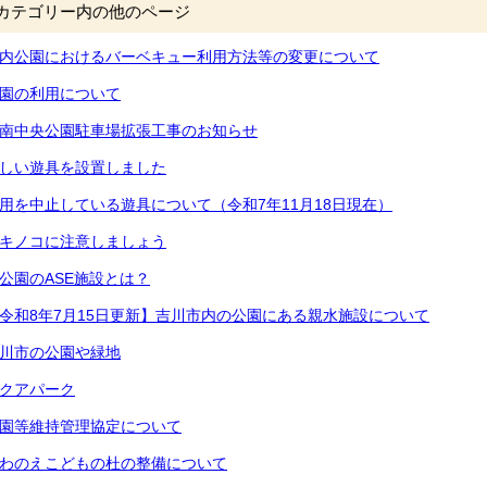
カテゴリー内の他のページ
内公園におけるバーベキュー利用方法等の変更について
園の利用について
南中央公園駐車場拡張工事のお知らせ
しい遊具を設置しました
用を中止している遊具について（令和7年11月18日現在）
キノコに注意しましょう
公園のASE施設とは？
令和8年7月15日更新】吉川市内の公園にある親水施設について
川市の公園や緑地
クアパーク
園等維持管理協定について
わのえこどもの杜の整備について