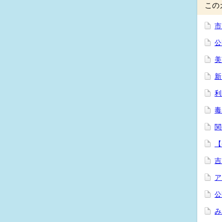
この
市
公
美
新
利
毒
関
【
吉
ア
公
み