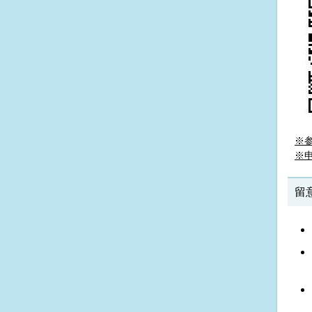
※
※
留