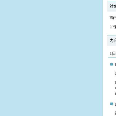
対
市
※
内
1