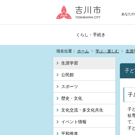
あなたの
くらし・手続き
現在位置：
ホーム
学ぶ・楽しむ
生涯
生涯学習
子ど
公民館
スポーツ
子
歴史・文化
子
文化交流・多文化共生
祉
イベント情報
て
子
平和推進