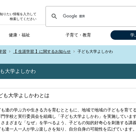
知りたい情報を入力して
検索してください
健康・福祉
子育て・教育
学
学習
【 生涯学習 】に関するお知らせ
子ども大学よしかわ
も大学よしかわ
ども大学よしかわとは
ども達の学ぶ力や生きる力を育むとともに、地域で地域の子どもを育て
専門学校と実行委員会を組織し「子ども大学よしかわ」を実施していま
、さまざまな「なぜ」を学べるよう、子どもの知的好奇心を刺激する講
ども達一人一人が学ぶ楽しさを知り、自分自身の可能性を広げています