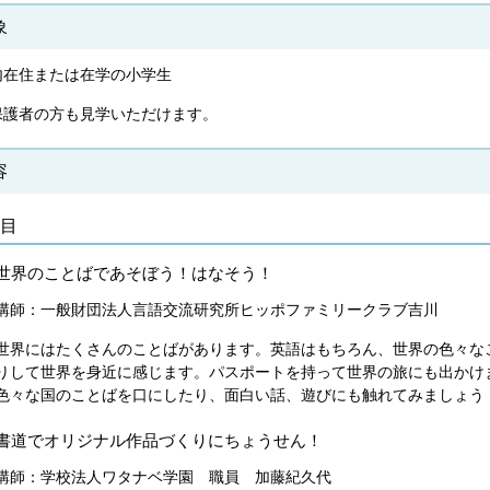
象
内在住または在学の小学生
保護者の方も見学いただけます。
容
日目
世界のことばであそぼう！はなそう！
講師：一般財団法人言語交流研究所ヒッポファミリークラブ吉川
世界にはたくさんのことばがあります。英語はもちろん、世界の色々な
りして世界を身近に感じます。パスポートを持って世界の旅にも出かけ
色々な国のことばを口にしたり、面白い話、遊びにも触れてみましょう
書道でオリジナル作品づくりにちょうせん！
講師：学校法人ワタナベ学園 職員 加藤紀久代