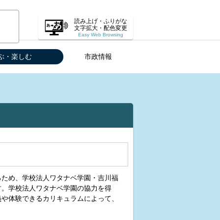
読み上げ・ふりがな
文字拡大・配色変更
Easy Web Browsing
ぶ・楽しむ
市政情報
るため、学校法人ワタナベ学園・吉川福
す。学校法人ワタナベ学園の協力を得
義や体験できるカリキュラムによって、
。