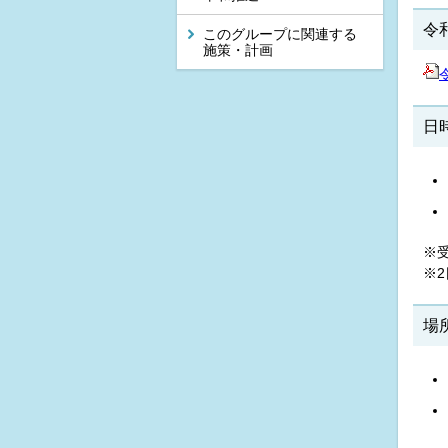
令
このグループに関連する
施策・計画
日
※受
※
場