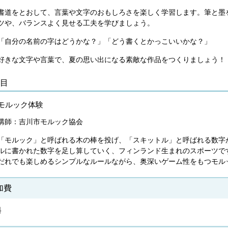
書道をとおして、言葉や文字のおもしろさを楽しく学習します。筆と墨
ツや、バランスよく見せる工夫を学びましょう。
「自分の名前の字はどうかな？」「どう書くとかっこいいかな？」
好きな文字や言葉で、夏の思い出になる素敵な作品をつくりましょう！
日目
モルック体験
講師：吉川市モルック協会
「モルック」と呼ばれる木の棒を投げ、「スキットル」と呼ばれる数字
ルに書かれた数字を足し算していく、フィンランド生まれのスポーツで
だれでも楽しめるシンプルなルールながら、奥深いゲーム性をもつモル
加費
料